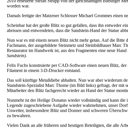
2010 erneuerte Stefan Strupp von der gleichnamigen Bitburger Meta
worden war.
Damals fertigte der Matzener Schlosser Michael Grommes einen neue
Scheinbar hat der große Blitz so gut gefallen, dass ihn entweder e
abrissen und entwendeten, dass die Sandstein-Hand der Statue abb
Nun war es mit einem neuen Blitz nicht mehr getan. Auf die Bitte 
Fachmann, der ausgebildete Steinmetz und Steinbildhauer Marc Th
Restaurator im Handwerk ist, aus den Fragmenten eine neue Hand a
Sandstein).
Felix Fuchs konstruierte per CAD-Software einen neuen Blitz, der d
Filament in einem 3-D-Drucker entstand.
Das soll künftige Metalldiebe abhalten. Nun war aber wiederum de
Standstein-Spezialist Marc Thome (im Bild links) gefragt, der mit 
Mitarbeiter den Blitz fachgerecht wieder an Hand der Statue montie
Nunmehr ist der Heilige Donatus wieder vollständig und kann die 
Legende zugeschriebene Aufgabe wieder wahrnehmen, unser Dorf
Unwetter, insbesondere Blitz und Donner und schweren Übersc
zu bewahren.
Vielen Dank an alle früheren und heutigen Beteiligten, die alle Arb