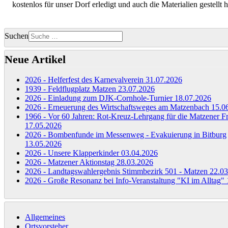
kostenlos für unser Dorf erledigt und auch die Materialien gestellt 
Suchen
Neue Artikel
2026 - Helferfest des Karnevalverein
31.07.2026
1939 - Feldflugplatz Matzen
23.07.2026
2026 - Einladung zum DJK-Cornhole-Turnier
18.07.2026
2026 - Erneuerung des Wirtschaftsweges am Matzenbach
15.0
1966 - Vor 60 Jahren: Rot-Kreuz-Lehrgang für die Matzener F
17.05.2026
2026 - Bombenfunde im Messenweg - Evakuierung in Bitburg
13.05.2026
2026 - Unsere Klapperkinder
03.04.2026
2026 - Matzener Aktionstag
28.03.2026
2026 - Landtagswahlergebnis Stimmbezirk 501 - Matzen
22.03
2026 - Große Resonanz bei Info-Veranstaltung "KI im Alltag"
Allgemeines
Ortsvorsteher