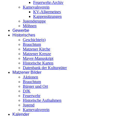
Feuerwehr-Archiv
Karnevalsverein
KV-Allgemeines
Kappensitzungen
Jugendgruppe
Möhnen
Gewerbe
Historisches
Geschichte(n)
Brauchtum
Matzener Kirche
Matzener Kreuze
Mayer-Manuskript
Historische Karten
Datenbank der Kulturgüter
Matzener Bilder
Aktionen
Brauchtum
Bürger und Ort
DJK
Feuerwehr
Historische Aufnahmen
Jugend
Karnevalsverein
Kalender