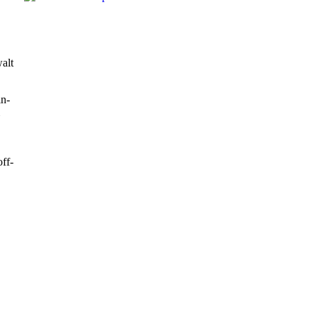
alt
in-
ff-