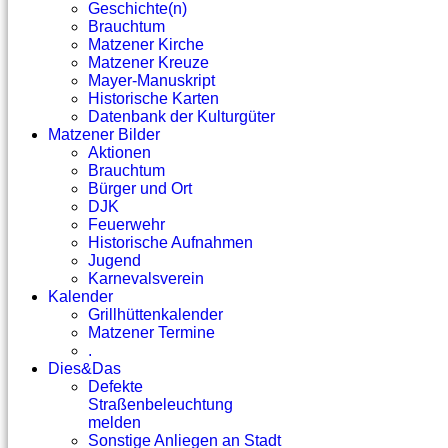
Geschichte(n)
Brauchtum
Matzener Kirche
Matzener Kreuze
Mayer-Manuskript
Historische Karten
Datenbank der Kulturgüter
Matzener Bilder
Aktionen
Brauchtum
Bürger und Ort
DJK
Feuerwehr
Historische Aufnahmen
Jugend
Karnevalsverein
Kalender
Grillhüttenkalender
Matzener Termine
.
Dies&Das
Defekte
Straßenbeleuchtung
melden
Sonstige Anliegen an Stadt