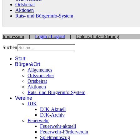
Ortsbeirat
Aktionen
Rats- und Bürgerinfo-System
Impressum
|
Login / Logout
|
Datenschutzerklärung
Suchen
Start
Bürger&Ort
Allgemeines
Ortsvorsteher
Ortsbeirat
Aktionen
Rats- und Bürgerinfo-System
Vereine
DJK
DJK-Aktuell
DJK-Archiv
Feuerwehr
Feuerwehr-aktuell
Feuerwehr-Förderverein
Spielmannszug