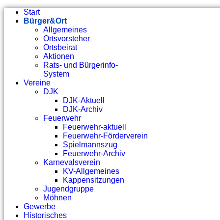
Start
Bürger&Ort
Allgemeines
Ortsvorsteher
Ortsbeirat
Aktionen
Rats- und Bürgerinfo-
System
Vereine
DJK
DJK-Aktuell
DJK-Archiv
Feuerwehr
Feuerwehr-aktuell
Feuerwehr-Förderverein
Spielmannszug
Feuerwehr-Archiv
Karnevalsverein
KV-Allgemeines
Kappensitzungen
Jugendgruppe
Möhnen
Gewerbe
Historisches