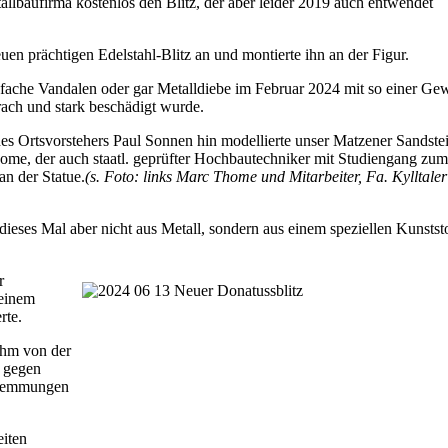
llbaufirma kostenlos den Blitz, der aber leider 2019 auch entwendet
n prächtigen Edelstahl-Blitz an und montierte ihn an der Figur.
infache Vandalen oder gar Metalldiebe im Februar 2024 mit so einer Gew
rach und stark beschädigt wurde.
des Ortsvorstehers Paul Sonnen hin modellierte unser Matzener Sandste
ome, der auch staatl. geprüfter Hochbautechniker mit Studiengang zum
n der Statue.
(s. Foto: links Marc Thome und Mitarbeiter, Fa. Kylltaler
ieses Mal aber nicht aus Metall, sondern aus einem speziellen Kunststo
r
seinem
rte.
ihm von der
 gegen
hwemmungen
eiten