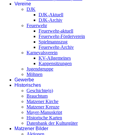
Vereine
DJK
DJK-Aktuell
DJK-Archiv
Feuerwehr
Feuerwehr-aktuell
Feuerwehr-Förderverein
Spielmannszug
Feuerwehr-Archiv
Karnevalsverein
KV-Allgemeines
Kappensitzungen
Jugendgruppe
Möhnen
Gewerbe
Historisches
Geschichte(n)
Brauchtum
Matzener Kirche
Matzener Kreuze
Mayer-Manuskript
Historische Karten
Datenbank der Kulturgüter
Matzener Bilder
Aktionen