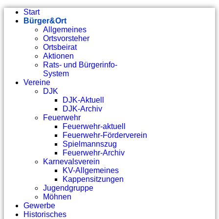
Start
Bürger&Ort
Allgemeines
Ortsvorsteher
Ortsbeirat
Aktionen
Rats- und Bürgerinfo-
System
Vereine
DJK
DJK-Aktuell
DJK-Archiv
Feuerwehr
Feuerwehr-aktuell
Feuerwehr-Förderverein
Spielmannszug
Feuerwehr-Archiv
Karnevalsverein
KV-Allgemeines
Kappensitzungen
Jugendgruppe
Möhnen
Gewerbe
Historisches