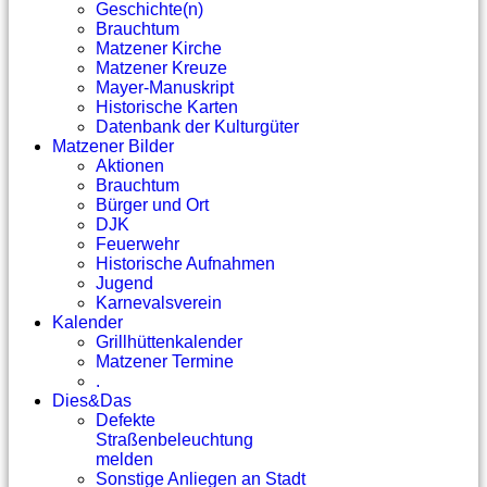
Geschichte(n)
Brauchtum
Matzener Kirche
Matzener Kreuze
Mayer-Manuskript
Historische Karten
Datenbank der Kulturgüter
Matzener Bilder
Aktionen
Brauchtum
Bürger und Ort
DJK
Feuerwehr
Historische Aufnahmen
Jugend
Karnevalsverein
Kalender
Grillhüttenkalender
Matzener Termine
.
Dies&Das
Defekte
Straßenbeleuchtung
melden
Sonstige Anliegen an Stadt