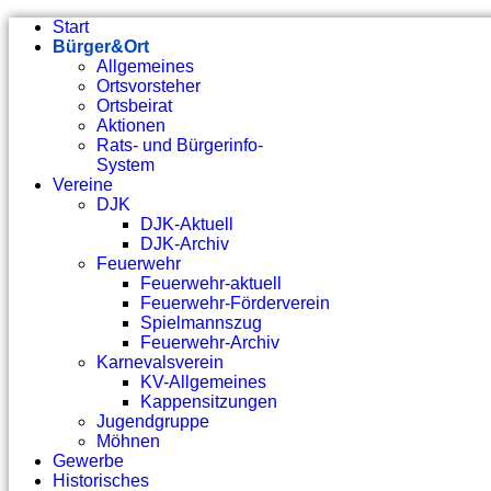
Start
Bürger&Ort
Allgemeines
Ortsvorsteher
Ortsbeirat
Aktionen
Rats- und Bürgerinfo-
System
Vereine
DJK
DJK-Aktuell
DJK-Archiv
Feuerwehr
Feuerwehr-aktuell
Feuerwehr-Förderverein
Spielmannszug
Feuerwehr-Archiv
Karnevalsverein
KV-Allgemeines
Kappensitzungen
Jugendgruppe
Möhnen
Gewerbe
Historisches