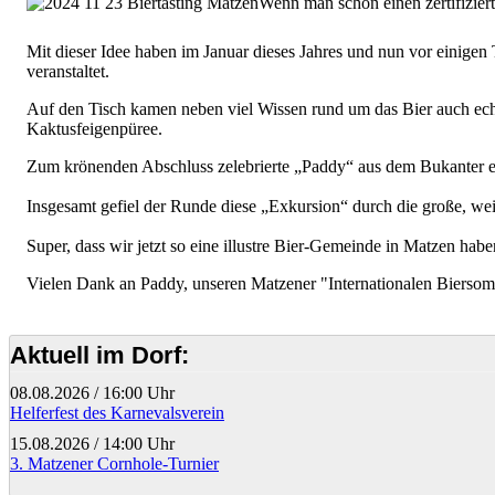
Wenn man schon einen zertifizier
Mit dieser Idee haben im Januar dieses Jahres und nun vor einige
veranstaltet.
Auf den Tisch kamen neben viel Wissen rund um das Bier auch echt
Kaktusfeigenpüree.
Zum krönenden Abschluss zelebrierte „Paddy“ aus dem Bukanter 
Insgesamt gefiel der Runde diese „Exkursion“ durch die große, weit
Super, dass wir jetzt so eine illustre Bier-Gemeinde in Matzen habe
Vielen Dank an Paddy, unseren Matzener "Internationalen Biersom
Aktuell im Dorf:
08.08.2026
/
16:00 Uhr
Helferfest des Karnevalsverein
15.08.2026
/
14:00 Uhr
3. Matzener Cornhole-Turnier