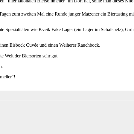
ten "Internationalen Biersommelier" im Dorf hat, sollte man dieses K
n Tagen zum zweiten Mal eine Runde junger Matzener ein Biertasting m
e Spezialitäten wie Kveik Fake Lager (ein Lager im Schafspelz), Grün
einen Eisbock Cuvée und einen Weiherer Rauchbock.
e Welt der Biersorten sehr gut.
n.
melier"!