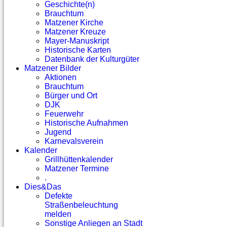
Geschichte(n)
Brauchtum
Matzener Kirche
Matzener Kreuze
Mayer-Manuskript
Historische Karten
Datenbank der Kulturgüter
Matzener Bilder
Aktionen
Brauchtum
Bürger und Ort
DJK
Feuerwehr
Historische Aufnahmen
Jugend
Karnevalsverein
Kalender
Grillhüttenkalender
Matzener Termine
.
Dies&Das
Defekte
Straßenbeleuchtung
melden
Sonstige Anliegen an Stadt