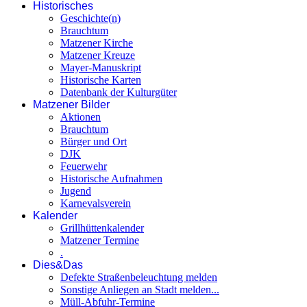
Historisches
Geschichte(n)
Brauchtum
Matzener Kirche
Matzener Kreuze
Mayer-Manuskript
Historische Karten
Datenbank der Kulturgüter
Matzener Bilder
Aktionen
Brauchtum
Bürger und Ort
DJK
Feuerwehr
Historische Aufnahmen
Jugend
Karnevalsverein
Kalender
Grillhüttenkalender
Matzener Termine
.
Dies&Das
Defekte Straßenbeleuchtung melden
Sonstige Anliegen an Stadt melden...
Müll-Abfuhr-Termine