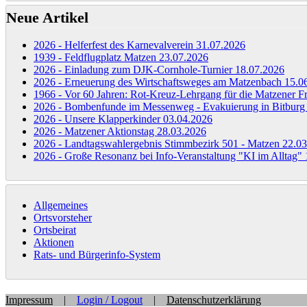
Neue Artikel
2026 - Helferfest des Karnevalverein
31.07.2026
1939 - Feldflugplatz Matzen
23.07.2026
2026 - Einladung zum DJK-Cornhole-Turnier
18.07.2026
2026 - Erneuerung des Wirtschaftsweges am Matzenbach
15.0
1966 - Vor 60 Jahren: Rot-Kreuz-Lehrgang für die Matzener 
2026 - Bombenfunde im Messenweg - Evakuierung in Bitbur
2026 - Unsere Klapperkinder
03.04.2026
2026 - Matzener Aktionstag
28.03.2026
2026 - Landtagswahlergebnis Stimmbezirk 501 - Matzen
22.03
2026 - Große Resonanz bei Info-Veranstaltung "KI im Alltag"
Allgemeines
Ortsvorsteher
Ortsbeirat
Aktionen
Rats- und Bürgerinfo-System
Impressum
|
Login / Logout
|
Datenschutzerklärung