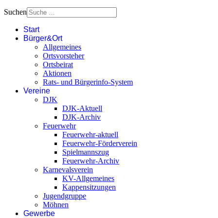
Suchen
Start
Bürger&Ort
Allgemeines
Ortsvorsteher
Ortsbeirat
Aktionen
Rats- und Bürgerinfo-System
Vereine
DJK
DJK-Aktuell
DJK-Archiv
Feuerwehr
Feuerwehr-aktuell
Feuerwehr-Förderverein
Spielmannszug
Feuerwehr-Archiv
Karnevalsverein
KV-Allgemeines
Kappensitzungen
Jugendgruppe
Möhnen
Gewerbe