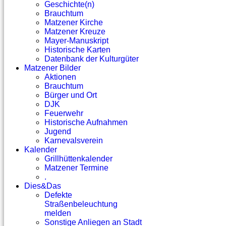
Geschichte(n)
Brauchtum
Matzener Kirche
Matzener Kreuze
Mayer-Manuskript
Historische Karten
Datenbank der Kulturgüter
Matzener Bilder
Aktionen
Brauchtum
Bürger und Ort
DJK
Feuerwehr
Historische Aufnahmen
Jugend
Karnevalsverein
Kalender
Grillhüttenkalender
Matzener Termine
.
Dies&Das
Defekte
Straßenbeleuchtung
melden
Sonstige Anliegen an Stadt