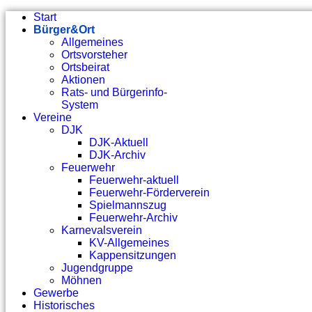
Start
Bürger&Ort
Allgemeines
Ortsvorsteher
Ortsbeirat
Aktionen
Rats- und Bürgerinfo-
System
Vereine
DJK
DJK-Aktuell
DJK-Archiv
Feuerwehr
Feuerwehr-aktuell
Feuerwehr-Förderverein
Spielmannszug
Feuerwehr-Archiv
Karnevalsverein
KV-Allgemeines
Kappensitzungen
Jugendgruppe
Möhnen
Gewerbe
Historisches