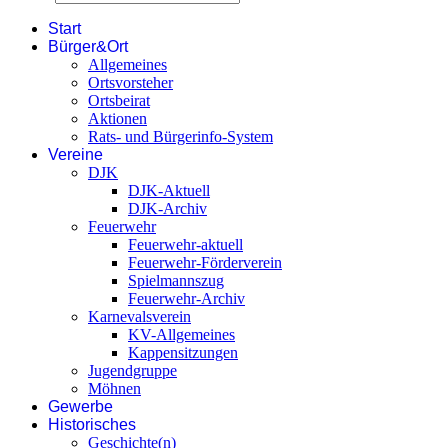
Start
Bürger&Ort
Allgemeines
Ortsvorsteher
Ortsbeirat
Aktionen
Rats- und Bürgerinfo-System
Vereine
DJK
DJK-Aktuell
DJK-Archiv
Feuerwehr
Feuerwehr-aktuell
Feuerwehr-Förderverein
Spielmannszug
Feuerwehr-Archiv
Karnevalsverein
KV-Allgemeines
Kappensitzungen
Jugendgruppe
Möhnen
Gewerbe
Historisches
Geschichte(n)