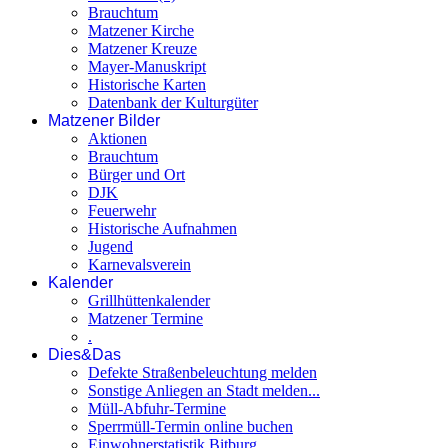
Brauchtum
Matzener Kirche
Matzener Kreuze
Mayer-Manuskript
Historische Karten
Datenbank der Kulturgüter
Matzener Bilder
Aktionen
Brauchtum
Bürger und Ort
DJK
Feuerwehr
Historische Aufnahmen
Jugend
Karnevalsverein
Kalender
Grillhüttenkalender
Matzener Termine
.
Dies&Das
Defekte Straßenbeleuchtung melden
Sonstige Anliegen an Stadt melden...
Müll-Abfuhr-Termine
Sperrmüll-Termin online buchen
Einwohnerstatistik Bitburg