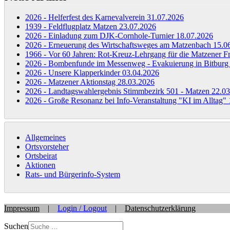
2026 - Helferfest des Karnevalverein
31.07.2026
1939 - Feldflugplatz Matzen
23.07.2026
2026 - Einladung zum DJK-Cornhole-Turnier
18.07.2026
2026 - Erneuerung des Wirtschaftsweges am Matzenbach
15.0
1966 - Vor 60 Jahren: Rot-Kreuz-Lehrgang für die Matzener 
2026 - Bombenfunde im Messenweg - Evakuierung in Bitbur
2026 - Unsere Klapperkinder
03.04.2026
2026 - Matzener Aktionstag
28.03.2026
2026 - Landtagswahlergebnis Stimmbezirk 501 - Matzen
22.03
2026 - Große Resonanz bei Info-Veranstaltung "KI im Alltag"
Allgemeines
Ortsvorsteher
Ortsbeirat
Aktionen
Rats- und Bürgerinfo-System
Impressum
|
Login / Logout
|
Datenschutzerklärung
Suchen