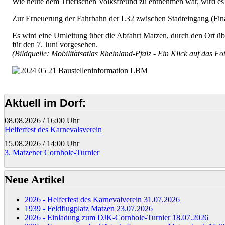
Wie heute dem Trierischen Volksfreund zu entnehmen war, wird e
Zur Erneuerung der Fahrbahn der L32 zwischen Stadteingang (Fina
Es wird eine Umleitung über die Abfahrt Matzen, durch den Ort über
für den 7. Juni vorgesehen.
(Bildquelle: Mobilitätsatlas Rheinland-Pfalz - Ein Klick auf das Fot
Aktuell im Dorf:
08.08.2026
/
16:00 Uhr
Helferfest des Karnevalsverein
15.08.2026
/
14:00 Uhr
3. Matzener Cornhole-Turnier
Neue Artikel
2026 - Helferfest des Karnevalverein
31.07.2026
1939 - Feldflugplatz Matzen
23.07.2026
2026 - Einladung zum DJK-Cornhole-Turnier
18.07.2026