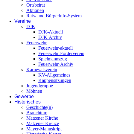
Ortsbeirat
Aktionen
Rats- und Bürgerinfo-System
Vereine
DJK
DJK-Aktuell
DJK-Archiv
Feuerwehr
Feuerwehr-aktuell
Feuerwehr-Förderverein
Spielmannszug
Feuerwehr-Archiv
Karnevalsverein
KV-Allgemeines
Kappensitzungen
Jugendgruppe
Möhnen
Gewerbe
Historisches
Geschichte(n)
Brauchtum
Matzener Kirche
Matzener Kreuze
Mayer-Manuskript