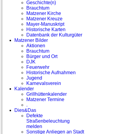
Geschichte(n)
Brauchtum
Matzener Kirche
Matzener Kreuze
Mayer-Manuskript
Historische Karten
Datenbank der Kulturgüter
Matzener Bilder
Aktionen
Brauchtum
Bürger und Ort
DJK
Feuerwehr
Historische Aufnahmen
Jugend
Karnevalsverein
Kalender
Grillhüttenkalender
Matzener Termine
.
Dies&Das
Defekte
Straßenbeleuchtung
melden
Sonstige Anliegen an Stadt