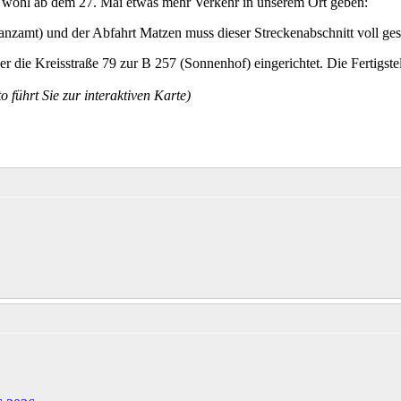
s wohl ab dem 27. Mai etwas mehr Verkehr in unserem Ort geben:
nzamt) und der Abfahrt Matzen muss dieser Streckenabschnitt voll ges
 die Kreisstraße 79 zur B 257 (Sonnenhof) eingerichtet. Die Fertigstel
o führt Sie zur interaktiven Karte)