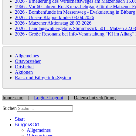
2026 - Erneuerung des Wirtschaftsweges am Matzenbach
15.0
1966 - Vor 60 Jahren: Rot-Kreuz-Lehrgang für die Matzener 
2026 - Bombenfunde im Messenweg - Evakuierung in Bitbur
2026 - Unsere Klapperkinder
03.04.2026
2026 - Matzener Aktionstag
28.03.2026
2026 - Landtagswahlergebnis Stimmbezirk 501 - Matzen
22.03
2026 - Große Resonanz bei Info-Veranstaltung "KI im Alltag"
Allgemeines
Ortsvorsteher
Ortsbeirat
Aktionen
Rats- und Bürgerinfo-System
Impressum
|
Login / Logout
|
Datenschutzerklärung
Suchen
Start
Bürger&Ort
Allgemeines
Ortsvorsteher