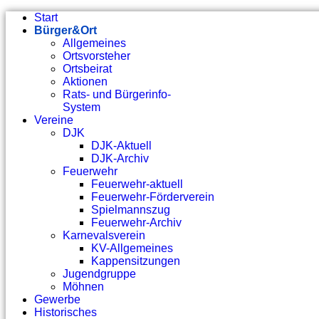
Start
Bürger&Ort
Allgemeines
Ortsvorsteher
Ortsbeirat
Aktionen
Rats- und Bürgerinfo-
System
Vereine
DJK
DJK-Aktuell
DJK-Archiv
Feuerwehr
Feuerwehr-aktuell
Feuerwehr-Förderverein
Spielmannszug
Feuerwehr-Archiv
Karnevalsverein
KV-Allgemeines
Kappensitzungen
Jugendgruppe
Möhnen
Gewerbe
Historisches