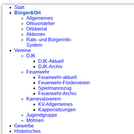
Start
Bürger&Ort
Allgemeines
Ortsvorsteher
Ortsbeirat
Aktionen
Rats- und Bürgerinfo-
System
Vereine
DJK
DJK-Aktuell
DJK-Archiv
Feuerwehr
Feuerwehr-aktuell
Feuerwehr-Förderverein
Spielmannszug
Feuerwehr-Archiv
Karnevalsverein
KV-Allgemeines
Kappensitzungen
Jugendgruppe
Möhnen
Gewerbe
Historisches