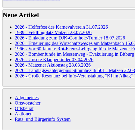
Neue Artikel
2026 - Helferfest des Karnevalverein
31.07.2026
1939 - Feldflugplatz Matzen
23.07.2026
2026 - Einladung zum DJK-Cornhole-Turnier
18.07.2026
2026 - Erneuerung des Wirtschaftsweges am Matzenbach
15.0
1966 - Vor 60 Jahren: Rot-Kreuz-Lehrgang für die Matzener 
2026 - Bombenfunde im Messenweg - Evakuierung in Bitbur
2026 - Unsere Klapperkinder
03.04.2026
2026 - Matzener Aktionstag
28.03.2026
2026 - Landtagswahlergebnis Stimmbezirk 501 - Matzen
22.03
2026 - Große Resonanz bei Info-Veranstaltung "KI im Alltag"
Allgemeines
Ortsvorsteher
Ortsbeirat
Aktionen
Rats- und Bürgerinfo-System