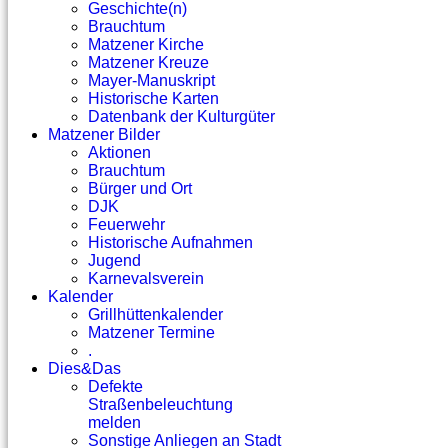
Geschichte(n)
Brauchtum
Matzener Kirche
Matzener Kreuze
Mayer-Manuskript
Historische Karten
Datenbank der Kulturgüter
Matzener Bilder
Aktionen
Brauchtum
Bürger und Ort
DJK
Feuerwehr
Historische Aufnahmen
Jugend
Karnevalsverein
Kalender
Grillhüttenkalender
Matzener Termine
.
Dies&Das
Defekte
Straßenbeleuchtung
melden
Sonstige Anliegen an Stadt