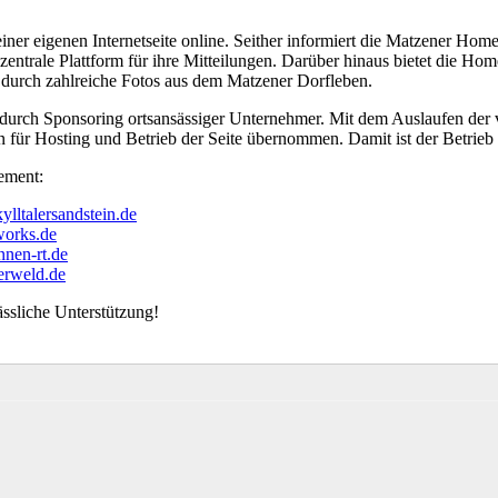
 einer eigenen Internetseite online. Seither informiert die Matzener Ho
s zentrale Plattform für ihre Mitteilungen. Darüber hinaus bietet die H
 durch zahlreiche Fotos aus dem Matzener Dorfleben.
h durch Sponsoring ortsansässiger Unternehmer. Mit dem Auslaufen der
r Hosting und Betrieb der Seite übernommen. Damit ist der Betrieb für 
ement:
lltalersandstein.de
orks.de
nen-rt.de
rweld.de
ässliche Unterstützung!