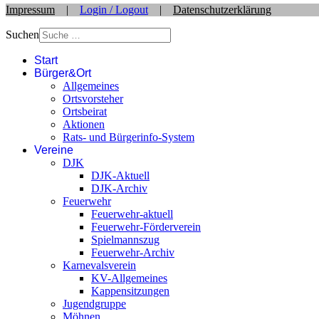
Impressum
|
Login / Logout
|
Datenschutzerklärung
Suchen
Start
Bürger&Ort
Allgemeines
Ortsvorsteher
Ortsbeirat
Aktionen
Rats- und Bürgerinfo-System
Vereine
DJK
DJK-Aktuell
DJK-Archiv
Feuerwehr
Feuerwehr-aktuell
Feuerwehr-Förderverein
Spielmannszug
Feuerwehr-Archiv
Karnevalsverein
KV-Allgemeines
Kappensitzungen
Jugendgruppe
Möhnen