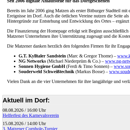
Seit 2006 digitale Anlaufstelle für das Dorfgeschehen
Bereits im Jahr 2006 ging Matzen als erster Bitburger Stadtteil mit
Ereignisse im Dorf. Auch die örtlichen Vereine nutzen die Seite al
Hintergründe zur Entstehung und Entwicklung des Ortes – ergänzt
Die Finanzierung der Homepage erfolgt seit Beginn ausschließlic
Matzener Unternehmen ihre Unterstützung zugesagt und die Kosten fü
Die Matzener danken herzlich den folgenden Firmen für ihr Engag
G.T. Kylltaler Sandstein
(Marc & Gregor Thome) –
www.ky
NG Networks
(Michael Niederprüm & Co.) –
www.ng-netw
Sonnen Hygiene GmbH
(Ferdi & Timo Sonnen) –
www.son
Souderweld Schweißtechnik
(Markus Bosse) –
www.soude
Vielen Dank an die vier Unternehmen für ihre langjährige und verl
Aktuell im Dorf:
08.08.2026
/
16:00 Uhr
Helferfest des Karnevalsverein
15.08.2026
/
14:00 Uhr
3. Matzener Cornhole-Turnier