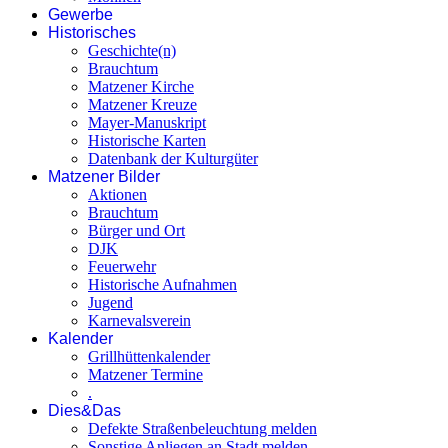
Gewerbe
Historisches
Geschichte(n)
Brauchtum
Matzener Kirche
Matzener Kreuze
Mayer-Manuskript
Historische Karten
Datenbank der Kulturgüter
Matzener Bilder
Aktionen
Brauchtum
Bürger und Ort
DJK
Feuerwehr
Historische Aufnahmen
Jugend
Karnevalsverein
Kalender
Grillhüttenkalender
Matzener Termine
.
Dies&Das
Defekte Straßenbeleuchtung melden
Sonstige Anliegen an Stadt melden...