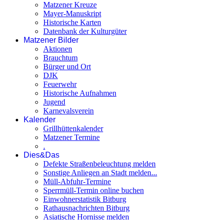
Matzener Kreuze
Mayer-Manuskript
Historische Karten
Datenbank der Kulturgüter
Matzener Bilder
Aktionen
Brauchtum
Bürger und Ort
DJK
Feuerwehr
Historische Aufnahmen
Jugend
Karnevalsverein
Kalender
Grillhüttenkalender
Matzener Termine
.
Dies&Das
Defekte Straßenbeleuchtung melden
Sonstige Anliegen an Stadt melden...
Müll-Abfuhr-Termine
Sperrmüll-Termin online buchen
Einwohnerstatistik Bitburg
Rathausnachrichten Bitburg
Asiatische Hornisse melden