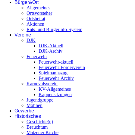
Bürger&Ort
Allgemeines
Ortsvorsteher
Ortsbeirat
Aktionen
Rats- und Bürgerinfo-System
Vereine
DJK
DJK-Aktuell
DJK-Archiv
Feuerwehr
Feuerwehr-aktuell
Feuerwehr-Förderverein
Spielmannszug
Feuerwehr-Archiv
Karnevalsverein
KV-Allgemeines
Kappensitzungen
Jugendgruppe
Möhnen
Gewerbe
Historisches
Geschichte(n)
Brauchtum
Matzener Kirche