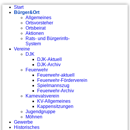
Start
Bürger&Ort
Allgemeines
Ortsvorsteher
Ortsbeirat
Aktionen
Rats- und Bürgerinfo-
System
Vereine
DJK
DJK-Aktuell
DJK-Archiv
Feuerwehr
Feuerwehr-aktuell
Feuerwehr-Förderverein
Spielmannszug
Feuerwehr-Archiv
Karnevalsverein
KV-Allgemeines
Kappensitzungen
Jugendgruppe
Möhnen
Gewerbe
Historisches