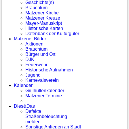
Geschichte(n)
Brauchtum
Matzener Kirche
Matzener Kreuze
Mayer-Manuskript
Historische Karten
Datenbank der Kulturgüter
Matzener Bilder
Aktionen
Brauchtum
Bürger und Ort
DJK
Feuerwehr
Historische Aufnahmen
Jugend
Karnevalsverein
Kalender
Grillhüttenkalender
Matzener Termine
.
Dies&Das
Defekte
Straßenbeleuchtung
melden
Sonstige Anliegen an Stadt