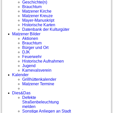
Geschichte(n)
Brauchtum
Matzener Kirche
Matzener Kreuze
Mayer-Manuskript
Historische Karten
Datenbank der Kulturgüter
Matzener Bilder
Aktionen
Brauchtum
Bürger und Ort
DJK
Feuerwehr
Historische Aufnahmen
Jugend
Karnevalsverein
Kalender
Grillhüttenkalender
Matzener Termine
.
Dies&Das
Defekte
Straßenbeleuchtung
melden
Sonstige Anliegen an Stadt