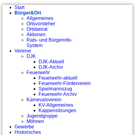
Start
Bürger&Ort
Allgemeines
Ortsvorsteher
Ortsbeirat
Aktionen
Rats- und Bürgerinfo-
System
Vereine
DJK
DJK-Aktuell
DJK-Archiv
Feuerwehr
Feuerwehr-aktuell
Feuerwehr-Förderverein
Spielmannszug
Feuerwehr-Archiv
Karnevalsverein
KV-Allgemeines
Kappensitzungen
Jugendgruppe
Möhnen
Gewerbe
Historisches