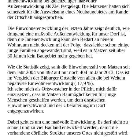
Innenentwicklung bei gleichzeitiger maßvoller
Außenentwicklung als Ziel festgelegt. Die Matzener hatten sich
seinerzeit für die Ausweisung eines Neubaugebietes am Rande
der Ortschaft ausgesprochen.
Die Einwohnerentwicklung der letzten Jahre zeigt deutlich, wie
dringend eine maßvolle Außenentwicklung für unser Dorf ist,
denn die Innenentwicklung kann den Bedarf an neuem
Wohnraum nicht decken mit der Folge, dass leider schon einige
junge Familien abgewandert sind, weil es in Matzen seit über
30 Jahren kein Baugebiet mehr gegeben hat.
Wie die Statistik zeigt, sank die Einwohnerzahl von Matzen seit
dem Jahr 2004 von 492 auf nur noch 404 im Jahr 2013. Das ist
im Vergleich der Bitburger Ortsteile von allen die bei Weitem
negativste Einwohnerentwicklung (-17,9 %).
Ich sehe mich als Ortsvorsteher in der Pflicht, mich dafür
einzusetzen, dass in Matzen Baumöglichkeiten für junge
Menschen geschaffen werden, um dem drastischen
Einwohnerschwund und der Überalterung im Dorf
entgegenzuwirken.
Dabei geht es um eine maßvolle Entwicklung. Es darf nicht zu
schnell und zu viel Bauland entwickelt werden, damit die
vorhandene dörfliche Struktur unseres Ortes nicht gestört wird.