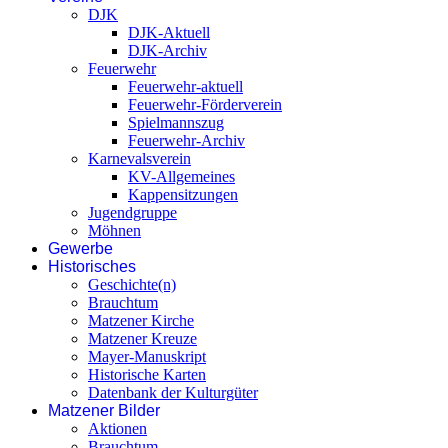
DJK
DJK-Aktuell
DJK-Archiv
Feuerwehr
Feuerwehr-aktuell
Feuerwehr-Förderverein
Spielmannszug
Feuerwehr-Archiv
Karnevalsverein
KV-Allgemeines
Kappensitzungen
Jugendgruppe
Möhnen
Gewerbe
Historisches
Geschichte(n)
Brauchtum
Matzener Kirche
Matzener Kreuze
Mayer-Manuskript
Historische Karten
Datenbank der Kulturgüter
Matzener Bilder
Aktionen
Brauchtum