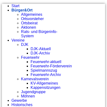
Start
Bürger&Ort
Allgemeines
Ortsvorsteher
Ortsbeirat
Aktionen
Rats- und Bürgerinfo-
System
Vereine
DJK
DJK-Aktuell
DJK-Archiv
Feuerwehr
Feuerwehr-aktuell
Feuerwehr-Förderverein
Spielmannszug
Feuerwehr-Archiv
Karnevalsverein
KV-Allgemeines
Kappensitzungen
Jugendgruppe
Möhnen
Gewerbe
Historisches