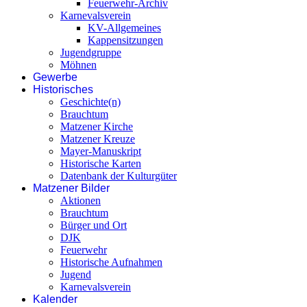
Feuerwehr-Archiv
Karnevalsverein
KV-Allgemeines
Kappensitzungen
Jugendgruppe
Möhnen
Gewerbe
Historisches
Geschichte(n)
Brauchtum
Matzener Kirche
Matzener Kreuze
Mayer-Manuskript
Historische Karten
Datenbank der Kulturgüter
Matzener Bilder
Aktionen
Brauchtum
Bürger und Ort
DJK
Feuerwehr
Historische Aufnahmen
Jugend
Karnevalsverein
Kalender