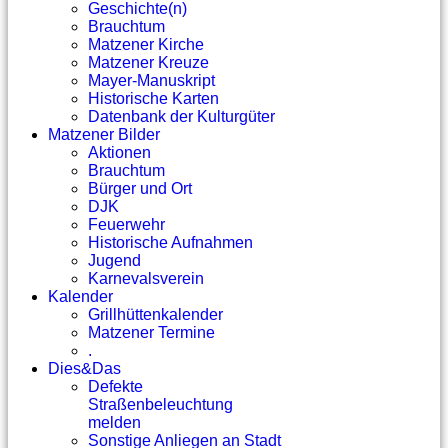
Geschichte(n)
Brauchtum
Matzener Kirche
Matzener Kreuze
Mayer-Manuskript
Historische Karten
Datenbank der Kulturgüter
Matzener Bilder
Aktionen
Brauchtum
Bürger und Ort
DJK
Feuerwehr
Historische Aufnahmen
Jugend
Karnevalsverein
Kalender
Grillhüttenkalender
Matzener Termine
.
Dies&Das
Defekte
Straßenbeleuchtung
melden
Sonstige Anliegen an Stadt