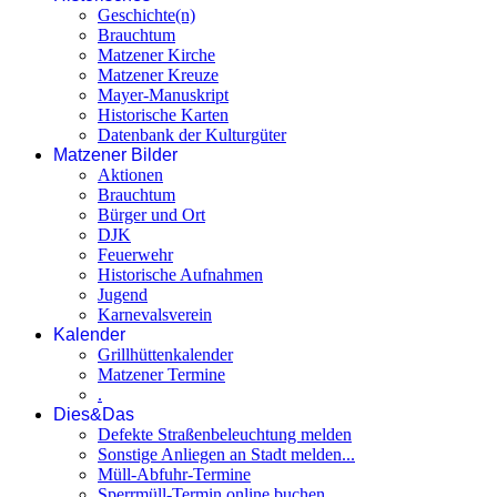
Geschichte(n)
Brauchtum
Matzener Kirche
Matzener Kreuze
Mayer-Manuskript
Historische Karten
Datenbank der Kulturgüter
Matzener Bilder
Aktionen
Brauchtum
Bürger und Ort
DJK
Feuerwehr
Historische Aufnahmen
Jugend
Karnevalsverein
Kalender
Grillhüttenkalender
Matzener Termine
.
Dies&Das
Defekte Straßenbeleuchtung melden
Sonstige Anliegen an Stadt melden...
Müll-Abfuhr-Termine
Sperrmüll-Termin online buchen