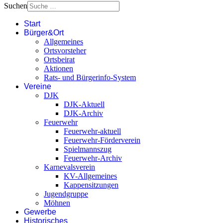
Suchen
Start
Bürger&Ort
Allgemeines
Ortsvorsteher
Ortsbeirat
Aktionen
Rats- und Bürgerinfo-System
Vereine
DJK
DJK-Aktuell
DJK-Archiv
Feuerwehr
Feuerwehr-aktuell
Feuerwehr-Förderverein
Spielmannszug
Feuerwehr-Archiv
Karnevalsverein
KV-Allgemeines
Kappensitzungen
Jugendgruppe
Möhnen
Gewerbe
Historisches