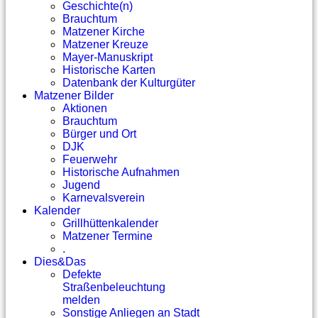
Geschichte(n)
Brauchtum
Matzener Kirche
Matzener Kreuze
Mayer-Manuskript
Historische Karten
Datenbank der Kulturgüter
Matzener Bilder
Aktionen
Brauchtum
Bürger und Ort
DJK
Feuerwehr
Historische Aufnahmen
Jugend
Karnevalsverein
Kalender
Grillhüttenkalender
Matzener Termine
.
Dies&Das
Defekte
Straßenbeleuchtung
melden
Sonstige Anliegen an Stadt