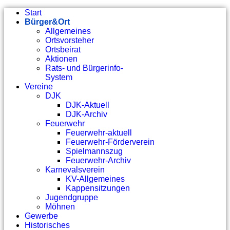
Start
Bürger&Ort
Allgemeines
Ortsvorsteher
Ortsbeirat
Aktionen
Rats- und Bürgerinfo-
System
Vereine
DJK
DJK-Aktuell
DJK-Archiv
Feuerwehr
Feuerwehr-aktuell
Feuerwehr-Förderverein
Spielmannszug
Feuerwehr-Archiv
Karnevalsverein
KV-Allgemeines
Kappensitzungen
Jugendgruppe
Möhnen
Gewerbe
Historisches