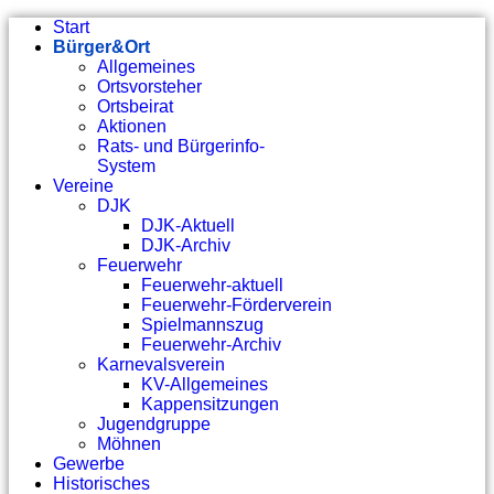
Start
Bürger&Ort
Allgemeines
Ortsvorsteher
Ortsbeirat
Aktionen
Rats- und Bürgerinfo-
System
Vereine
DJK
DJK-Aktuell
DJK-Archiv
Feuerwehr
Feuerwehr-aktuell
Feuerwehr-Förderverein
Spielmannszug
Feuerwehr-Archiv
Karnevalsverein
KV-Allgemeines
Kappensitzungen
Jugendgruppe
Möhnen
Gewerbe
Historisches