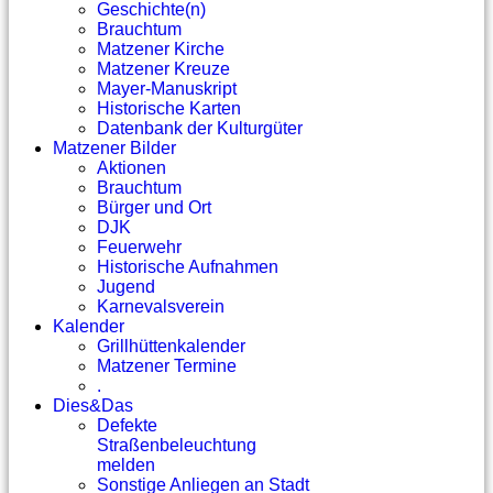
Geschichte(n)
Brauchtum
Matzener Kirche
Matzener Kreuze
Mayer-Manuskript
Historische Karten
Datenbank der Kulturgüter
Matzener Bilder
Aktionen
Brauchtum
Bürger und Ort
DJK
Feuerwehr
Historische Aufnahmen
Jugend
Karnevalsverein
Kalender
Grillhüttenkalender
Matzener Termine
.
Dies&Das
Defekte
Straßenbeleuchtung
melden
Sonstige Anliegen an Stadt