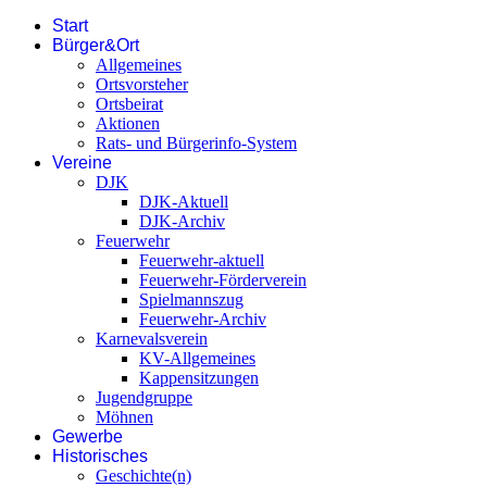
Start
Bürger&Ort
Allgemeines
Ortsvorsteher
Ortsbeirat
Aktionen
Rats- und Bürgerinfo-System
Vereine
DJK
DJK-Aktuell
DJK-Archiv
Feuerwehr
Feuerwehr-aktuell
Feuerwehr-Förderverein
Spielmannszug
Feuerwehr-Archiv
Karnevalsverein
KV-Allgemeines
Kappensitzungen
Jugendgruppe
Möhnen
Gewerbe
Historisches
Geschichte(n)