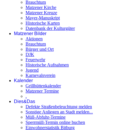
Brauchtum
Matzener Kirche
Matzener Kreuze
Mayer-Manuskript
Historische Karten
Datenbank der Kulturgüter
Matzener Bilder
Aktionen
Brauchtum
Bürger und Ort
DJK
Feuerwehr
Historische Aufnahmen
Jugend
Karnevalsverein
Kalender
Grillhüttenkalender
Matzener Termine
.
Dies&Das
Defekte Straßenbeleuchtung melden
Sonstige Anliegen an Stadt melden...
Müll-Abfuhr-Termine
Sperrmüll-Termin online buchen
Einwohnerstatistik Bitburg