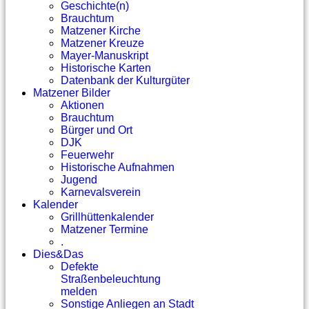
Geschichte(n)
Brauchtum
Matzener Kirche
Matzener Kreuze
Mayer-Manuskript
Historische Karten
Datenbank der Kulturgüter
Matzener Bilder
Aktionen
Brauchtum
Bürger und Ort
DJK
Feuerwehr
Historische Aufnahmen
Jugend
Karnevalsverein
Kalender
Grillhüttenkalender
Matzener Termine
.
Dies&Das
Defekte
Straßenbeleuchtung
melden
Sonstige Anliegen an Stadt