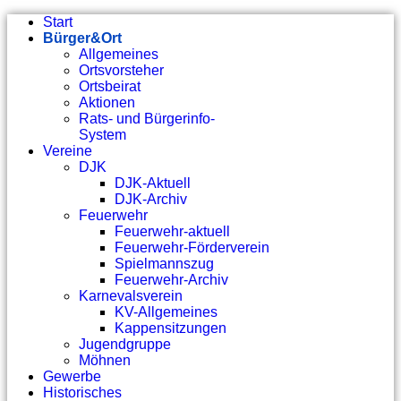
Start
Bürger&Ort
Allgemeines
Ortsvorsteher
Ortsbeirat
Aktionen
Rats- und Bürgerinfo-
System
Vereine
DJK
DJK-Aktuell
DJK-Archiv
Feuerwehr
Feuerwehr-aktuell
Feuerwehr-Förderverein
Spielmannszug
Feuerwehr-Archiv
Karnevalsverein
KV-Allgemeines
Kappensitzungen
Jugendgruppe
Möhnen
Gewerbe
Historisches