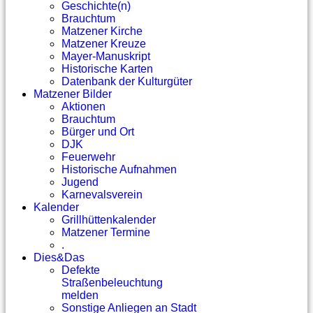
Geschichte(n)
Brauchtum
Matzener Kirche
Matzener Kreuze
Mayer-Manuskript
Historische Karten
Datenbank der Kulturgüter
Matzener Bilder
Aktionen
Brauchtum
Bürger und Ort
DJK
Feuerwehr
Historische Aufnahmen
Jugend
Karnevalsverein
Kalender
Grillhüttenkalender
Matzener Termine
.
Dies&Das
Defekte
Straßenbeleuchtung
melden
Sonstige Anliegen an Stadt