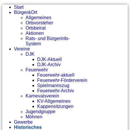
Start
Bürger&Ort
Allgemeines
Ortsvorsteher
Ortsbeirat
Aktionen
Rats- und Bürgerinfo-
System
Vereine
DJK
DJK-Aktuell
DJK-Archiv
Feuerwehr
Feuerwehr-aktuell
Feuerwehr-Förderverein
Spielmannszug
Feuerwehr-Archiv
Karnevalsverein
KV-Allgemeines
Kappensitzungen
Jugendgruppe
Möhnen
Gewerbe
Historisches