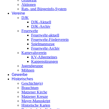
Ortsbeirat
Aktionen
Rats- und Bürgerinfo-System
Vereine
DJK
DJK-Aktuell
DJK-Archiv
Feuerwehr
Feuerwehr-aktuell
Feuerwehr-Förderverein
Spielmannszug
Feuerwehr-Archiv
Karnevalsverein
KV-Allgemeines
Kappensitzungen
Jugendgruppe
Möhnen
Gewerbe
Historisches
Geschichte(n)
Brauchtum
Matzener Kirche
Matzener Kreuze
Mayer-Manuskript
Historische Karten