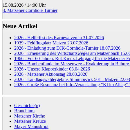
15.08.2026
/
14:00 Uhr
3. Matzener Cornhole-Turnier
Neue Artikel
2026 - Helferfest des Karnevalverein
31.07.2026
1939 - Feldflugplatz Matzen
23.07.2026
2026 - Einladung zum DJK-Cornhole-Turnier
18.07.2026
2026 - Erneuerung des Wirtschaftsweges am Matzenbach
15.0
1966 - Vor 60 Jahren: Rot-Kreuz-Lehrgang für die Matzener 
2026 - Bombenfunde im Messenweg - Evakuierung in Bitbur
2026 - Unsere Klapperkinder
03.04.2026
2026 - Matzener Aktionstag
28.03.2026
2026 - Landtagswahlergebnis Stimmbezirk 501 - Matzen
22.03
2026 - Große Resonanz bei Info-Veranstaltung "KI im Alltag"
Geschichte(n)
Brauchtum
Matzener Kirche
Matzener Kreuze
Mayer-Manuskript