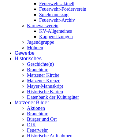
Feuerwehr-aktuell
Feuerwehr-Förderverein
Spielmannszug
Feuerwehr-Archiv
Karnevalsverein
KV-Allgemeines
Kappensitzungen
Jugendgruppe
Möhnen
Gewerbe
Historisches
Geschichte(n)
Brauchtum
Matzener Kirche
Matzener Kreuze
Mayer-Manuskript
Historische Karten
Datenbank der Kulturgüter
Matzener Bilder
Aktionen
Brauchtum
Bürger und Ort
DJK
Feuerwehr
Historische Aufnahmen