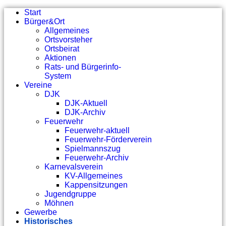
Start
Bürger&Ort
Allgemeines
Ortsvorsteher
Ortsbeirat
Aktionen
Rats- und Bürgerinfo-
System
Vereine
DJK
DJK-Aktuell
DJK-Archiv
Feuerwehr
Feuerwehr-aktuell
Feuerwehr-Förderverein
Spielmannszug
Feuerwehr-Archiv
Karnevalsverein
KV-Allgemeines
Kappensitzungen
Jugendgruppe
Möhnen
Gewerbe
Historisches