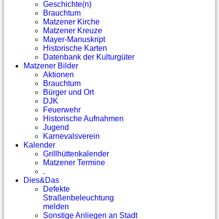
Geschichte(n)
Brauchtum
Matzener Kirche
Matzener Kreuze
Mayer-Manuskript
Historische Karten
Datenbank der Kulturgüter
Matzener Bilder
Aktionen
Brauchtum
Bürger und Ort
DJK
Feuerwehr
Historische Aufnahmen
Jugend
Karnevalsverein
Kalender
Grillhüttenkalender
Matzener Termine
.
Dies&Das
Defekte
Straßenbeleuchtung
melden
Sonstige Anliegen an Stadt