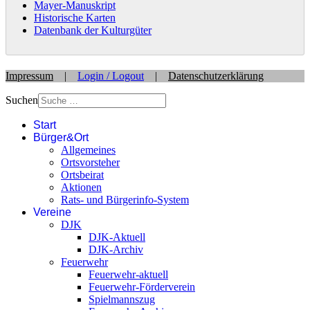
Mayer-Manuskript
Historische Karten
Datenbank der Kulturgüter
Impressum
|
Login / Logout
|
Datenschutzerklärung
Suchen
Start
Bürger&Ort
Allgemeines
Ortsvorsteher
Ortsbeirat
Aktionen
Rats- und Bürgerinfo-System
Vereine
DJK
DJK-Aktuell
DJK-Archiv
Feuerwehr
Feuerwehr-aktuell
Feuerwehr-Förderverein
Spielmannszug