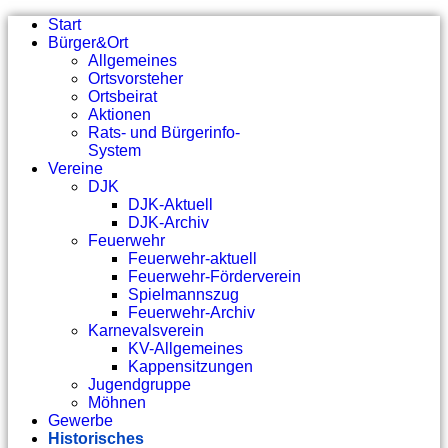
Start
Bürger&Ort
Allgemeines
Ortsvorsteher
Ortsbeirat
Aktionen
Rats- und Bürgerinfo-
System
Vereine
DJK
DJK-Aktuell
DJK-Archiv
Feuerwehr
Feuerwehr-aktuell
Feuerwehr-Förderverein
Spielmannszug
Feuerwehr-Archiv
Karnevalsverein
KV-Allgemeines
Kappensitzungen
Jugendgruppe
Möhnen
Gewerbe
Historisches