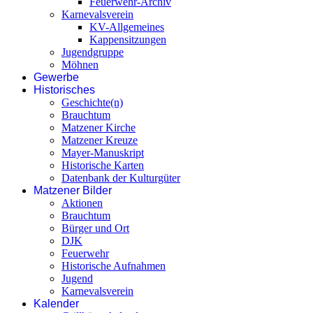
Feuerwehr-Archiv
Karnevalsverein
KV-Allgemeines
Kappensitzungen
Jugendgruppe
Möhnen
Gewerbe
Historisches
Geschichte(n)
Brauchtum
Matzener Kirche
Matzener Kreuze
Mayer-Manuskript
Historische Karten
Datenbank der Kulturgüter
Matzener Bilder
Aktionen
Brauchtum
Bürger und Ort
DJK
Feuerwehr
Historische Aufnahmen
Jugend
Karnevalsverein
Kalender