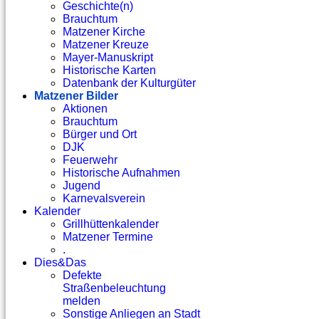
Geschichte(n)
Brauchtum
Matzener Kirche
Matzener Kreuze
Mayer-Manuskript
Historische Karten
Datenbank der Kulturgüter
Matzener Bilder
Aktionen
Brauchtum
Bürger und Ort
DJK
Feuerwehr
Historische Aufnahmen
Jugend
Karnevalsverein
Kalender
Grillhüttenkalender
Matzener Termine
.
Dies&Das
Defekte
Straßenbeleuchtung
melden
Sonstige Anliegen an Stadt