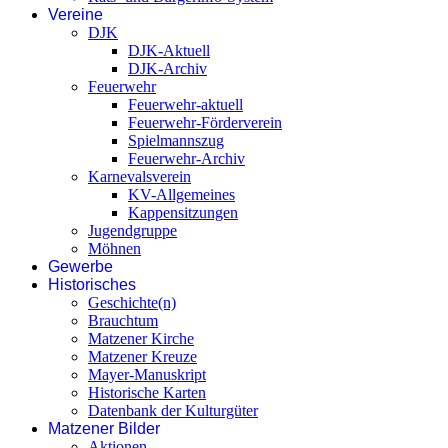
Vereine
DJK
DJK-Aktuell
DJK-Archiv
Feuerwehr
Feuerwehr-aktuell
Feuerwehr-Förderverein
Spielmannszug
Feuerwehr-Archiv
Karnevalsverein
KV-Allgemeines
Kappensitzungen
Jugendgruppe
Möhnen
Gewerbe
Historisches
Geschichte(n)
Brauchtum
Matzener Kirche
Matzener Kreuze
Mayer-Manuskript
Historische Karten
Datenbank der Kulturgüter
Matzener Bilder
Aktionen