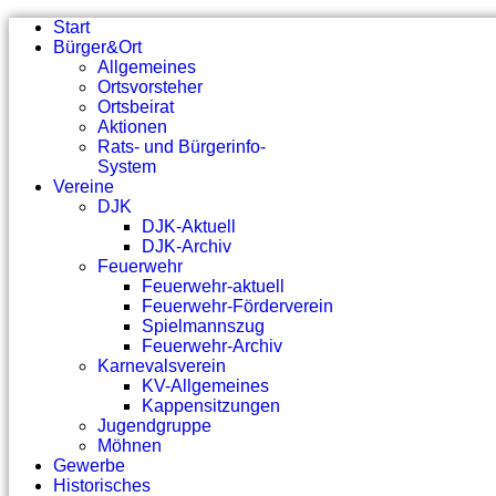
Start
Bürger&Ort
Allgemeines
Ortsvorsteher
Ortsbeirat
Aktionen
Rats- und Bürgerinfo-
System
Vereine
DJK
DJK-Aktuell
DJK-Archiv
Feuerwehr
Feuerwehr-aktuell
Feuerwehr-Förderverein
Spielmannszug
Feuerwehr-Archiv
Karnevalsverein
KV-Allgemeines
Kappensitzungen
Jugendgruppe
Möhnen
Gewerbe
Historisches