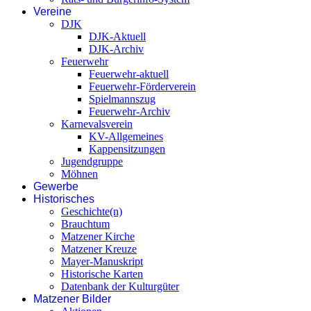
Vereine
DJK
DJK-Aktuell
DJK-Archiv
Feuerwehr
Feuerwehr-aktuell
Feuerwehr-Förderverein
Spielmannszug
Feuerwehr-Archiv
Karnevalsverein
KV-Allgemeines
Kappensitzungen
Jugendgruppe
Möhnen
Gewerbe
Historisches
Geschichte(n)
Brauchtum
Matzener Kirche
Matzener Kreuze
Mayer-Manuskript
Historische Karten
Datenbank der Kulturgüter
Matzener Bilder