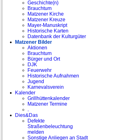
Geschichte(n)
Brauchtum
Matzener Kirche
Matzener Kreuze
Mayer-Manuskript
Historische Karten
Datenbank der Kulturgüter
Matzener Bilder
Aktionen
Brauchtum
Bürger und Ort
DJK
Feuerwehr
Historische Aufnahmen
Jugend
Karnevalsverein
Kalender
Grillhüttenkalender
Matzener Termine
.
Dies&Das
Defekte
Straßenbeleuchtung
melden
Sonstige Anliegen an Stadt