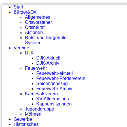
Start
Bürger&Ort
Allgemeines
Ortsvorsteher
Ortsbeirat
Aktionen
Rats- und Bürgerinfo-
System
Vereine
DJK
DJK-Aktuell
DJK-Archiv
Feuerwehr
Feuerwehr-aktuell
Feuerwehr-Förderverein
Spielmannszug
Feuerwehr-Archiv
Karnevalsverein
KV-Allgemeines
Kappensitzungen
Jugendgruppe
Möhnen
Gewerbe
Historisches