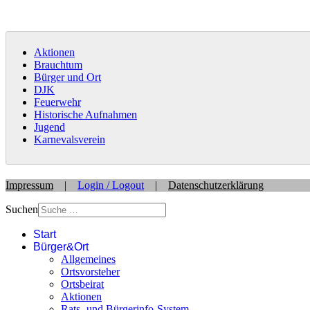
Aktionen
Brauchtum
Bürger und Ort
DJK
Feuerwehr
Historische Aufnahmen
Jugend
Karnevalsverein
Impressum
|
Login / Logout
|
Datenschutzerklärung
Suchen
Start
Bürger&Ort
Allgemeines
Ortsvorsteher
Ortsbeirat
Aktionen
Rats- und Bürgerinfo-System