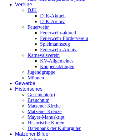
Vereine
DJK
DJK-Aktuell
DJK-Archiv
Feuerwehr
Feuerwehr-aktuell
Feuerwehr-Förderverein
Spielmannszug
Feuerwehr-Archiv
Karnevalsverein
KV-Allgemeines
Kappensitzungen
Jugendgruppe
Möhnen
Gewerbe
Historisches
Geschichte(n)
Brauchtum
Matzener Kirche
Matzener Kreuze
Mayer-Manuskript
Historische Karten
Datenbank der Kulturgüter
Matzener Bilder
Aktionen