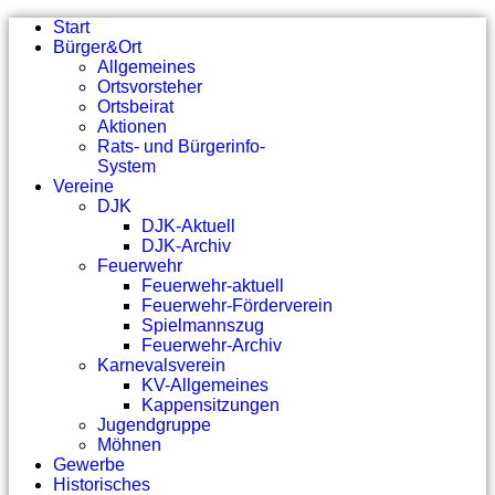
Start
Bürger&Ort
Allgemeines
Ortsvorsteher
Ortsbeirat
Aktionen
Rats- und Bürgerinfo-
System
Vereine
DJK
DJK-Aktuell
DJK-Archiv
Feuerwehr
Feuerwehr-aktuell
Feuerwehr-Förderverein
Spielmannszug
Feuerwehr-Archiv
Karnevalsverein
KV-Allgemeines
Kappensitzungen
Jugendgruppe
Möhnen
Gewerbe
Historisches