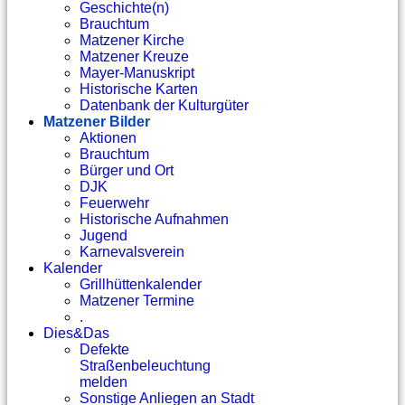
Geschichte(n)
Brauchtum
Matzener Kirche
Matzener Kreuze
Mayer-Manuskript
Historische Karten
Datenbank der Kulturgüter
Matzener Bilder
Aktionen
Brauchtum
Bürger und Ort
DJK
Feuerwehr
Historische Aufnahmen
Jugend
Karnevalsverein
Kalender
Grillhüttenkalender
Matzener Termine
.
Dies&Das
Defekte
Straßenbeleuchtung
melden
Sonstige Anliegen an Stadt