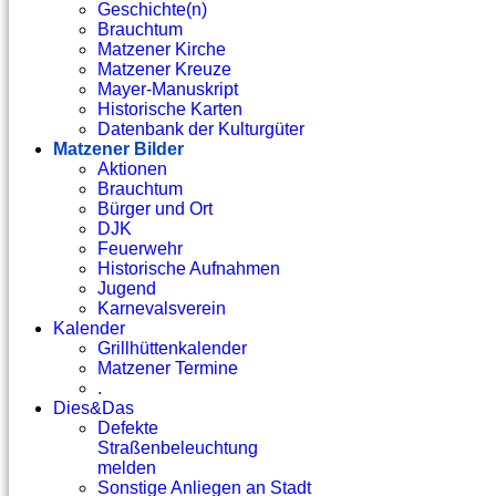
Geschichte(n)
Brauchtum
Matzener Kirche
Matzener Kreuze
Mayer-Manuskript
Historische Karten
Datenbank der Kulturgüter
Matzener Bilder
Aktionen
Brauchtum
Bürger und Ort
DJK
Feuerwehr
Historische Aufnahmen
Jugend
Karnevalsverein
Kalender
Grillhüttenkalender
Matzener Termine
.
Dies&Das
Defekte
Straßenbeleuchtung
melden
Sonstige Anliegen an Stadt