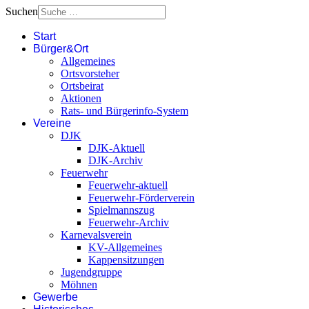
Suchen
Start
Bürger&Ort
Allgemeines
Ortsvorsteher
Ortsbeirat
Aktionen
Rats- und Bürgerinfo-System
Vereine
DJK
DJK-Aktuell
DJK-Archiv
Feuerwehr
Feuerwehr-aktuell
Feuerwehr-Förderverein
Spielmannszug
Feuerwehr-Archiv
Karnevalsverein
KV-Allgemeines
Kappensitzungen
Jugendgruppe
Möhnen
Gewerbe