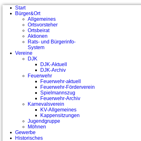
Start
Bürger&Ort
Allgemeines
Ortsvorsteher
Ortsbeirat
Aktionen
Rats- und Bürgerinfo-
System
Vereine
DJK
DJK-Aktuell
DJK-Archiv
Feuerwehr
Feuerwehr-aktuell
Feuerwehr-Förderverein
Spielmannszug
Feuerwehr-Archiv
Karnevalsverein
KV-Allgemeines
Kappensitzungen
Jugendgruppe
Möhnen
Gewerbe
Historisches