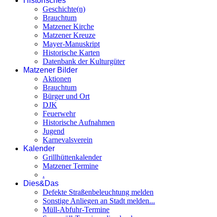
Historisches
Geschichte(n)
Brauchtum
Matzener Kirche
Matzener Kreuze
Mayer-Manuskript
Historische Karten
Datenbank der Kulturgüter
Matzener Bilder
Aktionen
Brauchtum
Bürger und Ort
DJK
Feuerwehr
Historische Aufnahmen
Jugend
Karnevalsverein
Kalender
Grillhüttenkalender
Matzener Termine
.
Dies&Das
Defekte Straßenbeleuchtung melden
Sonstige Anliegen an Stadt melden...
Müll-Abfuhr-Termine