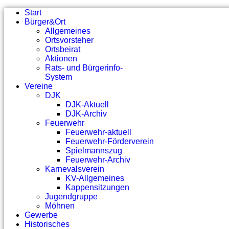
Start
Bürger&Ort
Allgemeines
Ortsvorsteher
Ortsbeirat
Aktionen
Rats- und Bürgerinfo-
System
Vereine
DJK
DJK-Aktuell
DJK-Archiv
Feuerwehr
Feuerwehr-aktuell
Feuerwehr-Förderverein
Spielmannszug
Feuerwehr-Archiv
Karnevalsverein
KV-Allgemeines
Kappensitzungen
Jugendgruppe
Möhnen
Gewerbe
Historisches