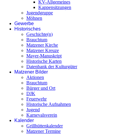
KV-Allgemeines
Kappensitzungen
Jugendgruppe
Möhnen
Gewerbe
Historisches
Geschichte(n)
Brauchtum
Matzener Kirche
Matzener Kreuze
Mayer-Manuskript
Historische Karten
Datenbank der Kulturgüter
Matzener Bilder
Aktionen
Brauchtum
Bürger und Ort
DJK
Feuerwehr
Historische Aufnahmen
Jugend
Karnevalsverein
Kalender
Grillhüttenkalender
Matzener Termine