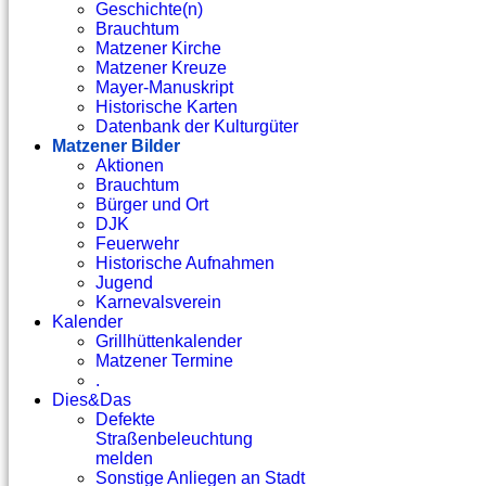
Geschichte(n)
Brauchtum
Matzener Kirche
Matzener Kreuze
Mayer-Manuskript
Historische Karten
Datenbank der Kulturgüter
Matzener Bilder
Aktionen
Brauchtum
Bürger und Ort
DJK
Feuerwehr
Historische Aufnahmen
Jugend
Karnevalsverein
Kalender
Grillhüttenkalender
Matzener Termine
.
Dies&Das
Defekte
Straßenbeleuchtung
melden
Sonstige Anliegen an Stadt