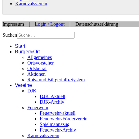
Karnevalsverein
Impressum
|
Login / Logout
|
Datenschutzerklärung
Suchen
Start
Bürger&Ort
Allgemeines
Ortsvorsteher
Ortsbeirat
Aktionen
Rats- und Bürgerinfo-System
Vereine
DJK
DJK-Aktuell
DJK-Archiv
Feuerwehr
Feuerwehr-aktuell
Feuerwehr-Förderverein
Spielmannszug
Feuerwehr-Archiv
Karnevalsverein