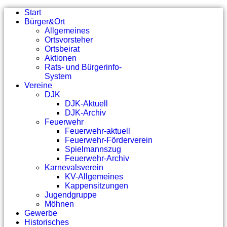
Start
Bürger&Ort
Allgemeines
Ortsvorsteher
Ortsbeirat
Aktionen
Rats- und Bürgerinfo-
System
Vereine
DJK
DJK-Aktuell
DJK-Archiv
Feuerwehr
Feuerwehr-aktuell
Feuerwehr-Förderverein
Spielmannszug
Feuerwehr-Archiv
Karnevalsverein
KV-Allgemeines
Kappensitzungen
Jugendgruppe
Möhnen
Gewerbe
Historisches