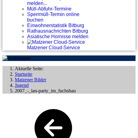
melden...
Müll-Abfuhr-Termine
Sperrmüll-Termin online
buchen
Einwohnerstatistik Bitburg
Rathausnachrichten Bitburg
Asiatische Hornisse melden
Matzener Cloud-Service
Aktuelle Seite:
Startseite
Matzener Bilder
Jugend
2007_-_lan-party_im_fuchsbau