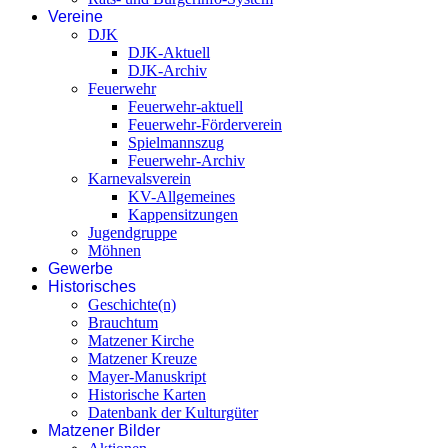
Vereine
DJK
DJK-Aktuell
DJK-Archiv
Feuerwehr
Feuerwehr-aktuell
Feuerwehr-Förderverein
Spielmannszug
Feuerwehr-Archiv
Karnevalsverein
KV-Allgemeines
Kappensitzungen
Jugendgruppe
Möhnen
Gewerbe
Historisches
Geschichte(n)
Brauchtum
Matzener Kirche
Matzener Kreuze
Mayer-Manuskript
Historische Karten
Datenbank der Kulturgüter
Matzener Bilder