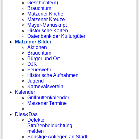
Geschichte(n)
Brauchtum
Matzener Kirche
Matzener Kreuze
Mayer-Manuskript
Historische Karten
Datenbank der Kulturgüter
Matzener Bilder
Aktionen
Brauchtum
Bürger und Ort
DJK
Feuerwehr
Historische Aufnahmen
Jugend
Karnevalsverein
Kalender
Grillhüttenkalender
Matzener Termine
.
Dies&Das
Defekte
Straßenbeleuchtung
melden
Sonstige Anliegen an Stadt