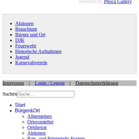
Powered by
Phoca Gallery
Aktionen
Brauchtum
Bürger und Ort
DJK
Feuerwehr
Historische Aufnahmen
Jugend
Karnevalsverein
Impressum
|
Login / Logout
|
Datenschutzerklärung
Suchen
Start
Bürger&Ort
Allgemeines
Ortsvorsteher
Ortsbeirat
Aktionen
Rats- und Bürgerinfo-System