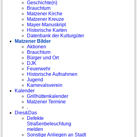
Geschichte(n)
Brauchtum
Matzener Kirche
Matzener Kreuze
Mayer-Manuskript
Historische Karten
Datenbank der Kulturgüter
Matzener Bilder
Aktionen
Brauchtum
Bürger und Ort
DJK
Feuerwehr
Historische Aufnahmen
Jugend
Karnevalsverein
Kalender
Grillhüttenkalender
Matzener Termine
.
Dies&Das
Defekte
Straßenbeleuchtung
melden
Sonstige Anliegen an Stadt