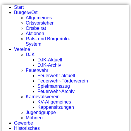
Start
Bürger&Ort
Allgemeines
Ortsvorsteher
Ortsbeirat
Aktionen
Rats- und Bürgerinfo-
System
Vereine
DJK
DJK-Aktuell
DJK-Archiv
Feuerwehr
Feuerwehr-aktuell
Feuerwehr-Förderverein
Spielmannszug
Feuerwehr-Archiv
Karnevalsverein
KV-Allgemeines
Kappensitzungen
Jugendgruppe
Möhnen
Gewerbe
Historisches