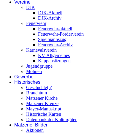
Vereine
DJK
DJK-Aktuell
DJK-Archiv
Feuerwehr
Feuerwehr-aktuell
Feuerwehr-Förderverein
Spielmannszug
Feuerwehr-Archiv
Karnevalsverein
KV-Allgemeines
Kappensitzungen
Jugendgruppe
Möhnen
Gewerbe
Historisches
Geschichte(n)
Brauchtum
Matzener Kirche
Matzener Kreuze
Mayer-Manuskript
Historische Karten
Datenbank der Kulturgüter
Matzener Bilder
Aktionen