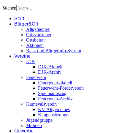
Suchen
Start
Bürger&Ort
Allgemeines
Ortsvorsteher
Ortsbeirat
Aktionen
Rats- und Bürgerinfo-System
Vereine
DJK
DJK-Aktuell
DJK-Archiv
Feuerwehr
Feuerwehr-aktuell
Feuerwehr-Förderverein
Spielmannszug
Feuerwehr-Archiv
Karnevalsverein
KV-Allgemeines
Kappensitzungen
Jugendgruppe
Möhnen
Gewerbe