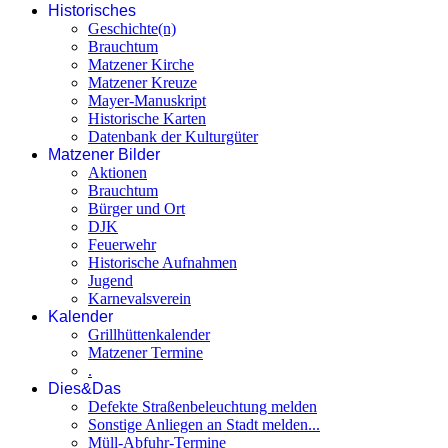
Historisches
Geschichte(n)
Brauchtum
Matzener Kirche
Matzener Kreuze
Mayer-Manuskript
Historische Karten
Datenbank der Kulturgüter
Matzener Bilder
Aktionen
Brauchtum
Bürger und Ort
DJK
Feuerwehr
Historische Aufnahmen
Jugend
Karnevalsverein
Kalender
Grillhüttenkalender
Matzener Termine
.
Dies&Das
Defekte Straßenbeleuchtung melden
Sonstige Anliegen an Stadt melden...
Müll-Abfuhr-Termine