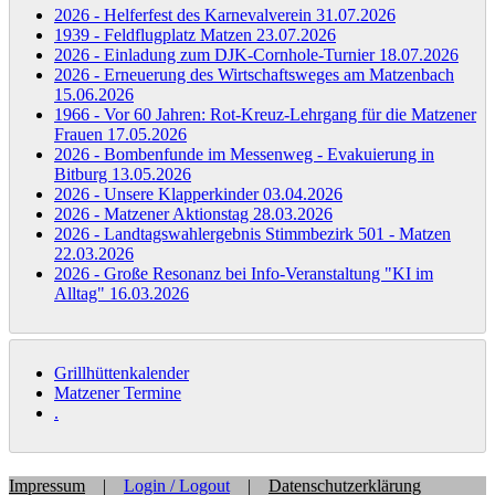
2026 - Helferfest des Karnevalverein
31.07.2026
1939 - Feldflugplatz Matzen
23.07.2026
2026 - Einladung zum DJK-Cornhole-Turnier
18.07.2026
2026 - Erneuerung des Wirtschaftsweges am Matzenbach
15.06.2026
1966 - Vor 60 Jahren: Rot-Kreuz-Lehrgang für die Matzener
Frauen
17.05.2026
2026 - Bombenfunde im Messenweg - Evakuierung in
Bitburg
13.05.2026
2026 - Unsere Klapperkinder
03.04.2026
2026 - Matzener Aktionstag
28.03.2026
2026 - Landtagswahlergebnis Stimmbezirk 501 - Matzen
22.03.2026
2026 - Große Resonanz bei Info-Veranstaltung "KI im
Alltag"
16.03.2026
Grillhüttenkalender
Matzener Termine
.
Impressum
|
Login / Logout
|
Datenschutzerklärung