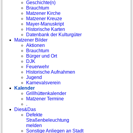
Geschichte(n)
Brauchtum
Matzener Kirche
Matzener Kreuze
Mayer-Manuskript
Historische Karten
Datenbank der Kulturgüter
Matzener Bilder
Aktionen
Brauchtum
Bürger und Ort
DJK
Feuerwehr
Historische Aufnahmen
Jugend
Karnevalsverein
Kalender
Grillhüttenkalender
Matzener Termine
.
Dies&Das
Defekte
Straßenbeleuchtung
melden
Sonstige Anliegen an Stadt