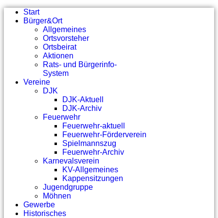
Start
Bürger&Ort
Allgemeines
Ortsvorsteher
Ortsbeirat
Aktionen
Rats- und Bürgerinfo-
System
Vereine
DJK
DJK-Aktuell
DJK-Archiv
Feuerwehr
Feuerwehr-aktuell
Feuerwehr-Förderverein
Spielmannszug
Feuerwehr-Archiv
Karnevalsverein
KV-Allgemeines
Kappensitzungen
Jugendgruppe
Möhnen
Gewerbe
Historisches