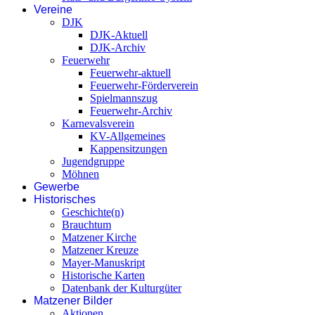
Vereine
DJK
DJK-Aktuell
DJK-Archiv
Feuerwehr
Feuerwehr-aktuell
Feuerwehr-Förderverein
Spielmannszug
Feuerwehr-Archiv
Karnevalsverein
KV-Allgemeines
Kappensitzungen
Jugendgruppe
Möhnen
Gewerbe
Historisches
Geschichte(n)
Brauchtum
Matzener Kirche
Matzener Kreuze
Mayer-Manuskript
Historische Karten
Datenbank der Kulturgüter
Matzener Bilder
Aktionen