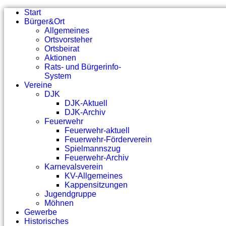
Start
Bürger&Ort
Allgemeines
Ortsvorsteher
Ortsbeirat
Aktionen
Rats- und Bürgerinfo-
System
Vereine
DJK
DJK-Aktuell
DJK-Archiv
Feuerwehr
Feuerwehr-aktuell
Feuerwehr-Förderverein
Spielmannszug
Feuerwehr-Archiv
Karnevalsverein
KV-Allgemeines
Kappensitzungen
Jugendgruppe
Möhnen
Gewerbe
Historisches