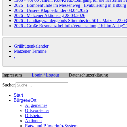
1966 - Vor 60 Jahren: Rot-Kreuz-Lehrgang für die Matzener 
2026 - Bombenfunde im Messenweg - Evakuierung in Bitbur
2026 - Unsere Klapperkinder
03.04.2026
2026 - Matzener Aktionstag
28.03.2026
2026 - Landtagswahlergebnis Stimmbezirk 501 - Matzen
22.03
2026 - Große Resonanz bei Info-Veranstaltung "KI im Alltag"
Grillhüttenkalender
Matzener Termine
.
Impressum
|
Login / Logout
|
Datenschutzerklärung
Suchen
Start
Bürger&Ort
Allgemeines
Ortsvorsteher
Ortsbeirat
Aktionen
Rats- und Bürgerinfo-System