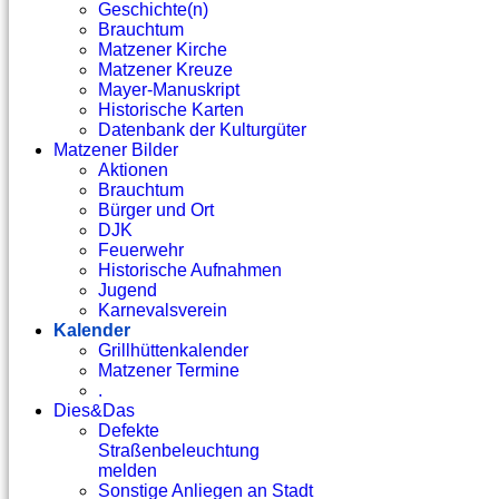
Geschichte(n)
Brauchtum
Matzener Kirche
Matzener Kreuze
Mayer-Manuskript
Historische Karten
Datenbank der Kulturgüter
Matzener Bilder
Aktionen
Brauchtum
Bürger und Ort
DJK
Feuerwehr
Historische Aufnahmen
Jugend
Karnevalsverein
Kalender
Grillhüttenkalender
Matzener Termine
.
Dies&Das
Defekte
Straßenbeleuchtung
melden
Sonstige Anliegen an Stadt