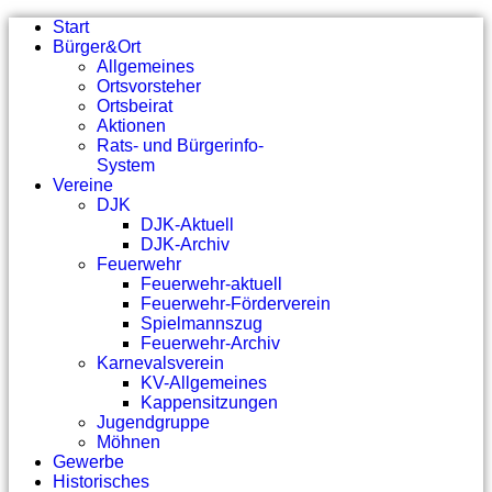
Start
Bürger&Ort
Allgemeines
Ortsvorsteher
Ortsbeirat
Aktionen
Rats- und Bürgerinfo-
System
Vereine
DJK
DJK-Aktuell
DJK-Archiv
Feuerwehr
Feuerwehr-aktuell
Feuerwehr-Förderverein
Spielmannszug
Feuerwehr-Archiv
Karnevalsverein
KV-Allgemeines
Kappensitzungen
Jugendgruppe
Möhnen
Gewerbe
Historisches