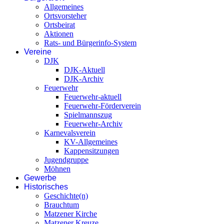
Allgemeines
Ortsvorsteher
Ortsbeirat
Aktionen
Rats- und Bürgerinfo-System
Vereine
DJK
DJK-Aktuell
DJK-Archiv
Feuerwehr
Feuerwehr-aktuell
Feuerwehr-Förderverein
Spielmannszug
Feuerwehr-Archiv
Karnevalsverein
KV-Allgemeines
Kappensitzungen
Jugendgruppe
Möhnen
Gewerbe
Historisches
Geschichte(n)
Brauchtum
Matzener Kirche
Matzener Kreuze