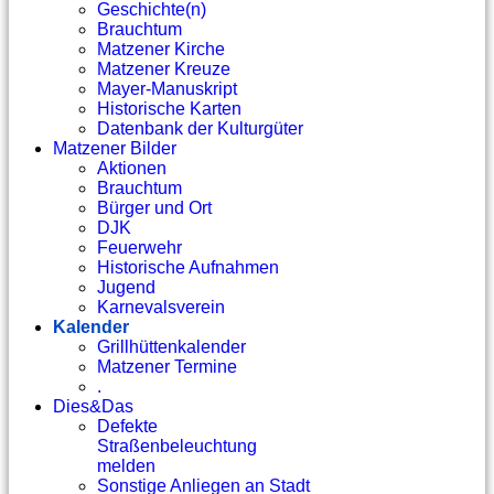
Geschichte(n)
Brauchtum
Matzener Kirche
Matzener Kreuze
Mayer-Manuskript
Historische Karten
Datenbank der Kulturgüter
Matzener Bilder
Aktionen
Brauchtum
Bürger und Ort
DJK
Feuerwehr
Historische Aufnahmen
Jugend
Karnevalsverein
Kalender
Grillhüttenkalender
Matzener Termine
.
Dies&Das
Defekte
Straßenbeleuchtung
melden
Sonstige Anliegen an Stadt