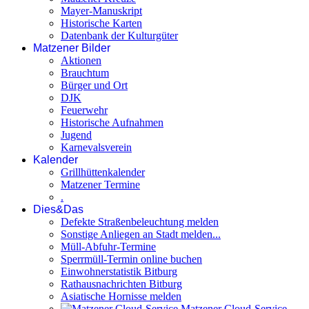
Mayer-Manuskript
Historische Karten
Datenbank der Kulturgüter
Matzener Bilder
Aktionen
Brauchtum
Bürger und Ort
DJK
Feuerwehr
Historische Aufnahmen
Jugend
Karnevalsverein
Kalender
Grillhüttenkalender
Matzener Termine
.
Dies&Das
Defekte Straßenbeleuchtung melden
Sonstige Anliegen an Stadt melden...
Müll-Abfuhr-Termine
Sperrmüll-Termin online buchen
Einwohnerstatistik Bitburg
Rathausnachrichten Bitburg
Asiatische Hornisse melden
Matzener Cloud-Service