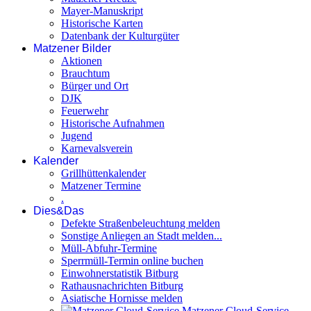
Mayer-Manuskript
Historische Karten
Datenbank der Kulturgüter
Matzener Bilder
Aktionen
Brauchtum
Bürger und Ort
DJK
Feuerwehr
Historische Aufnahmen
Jugend
Karnevalsverein
Kalender
Grillhüttenkalender
Matzener Termine
.
Dies&Das
Defekte Straßenbeleuchtung melden
Sonstige Anliegen an Stadt melden...
Müll-Abfuhr-Termine
Sperrmüll-Termin online buchen
Einwohnerstatistik Bitburg
Rathausnachrichten Bitburg
Asiatische Hornisse melden
Matzener Cloud-Service