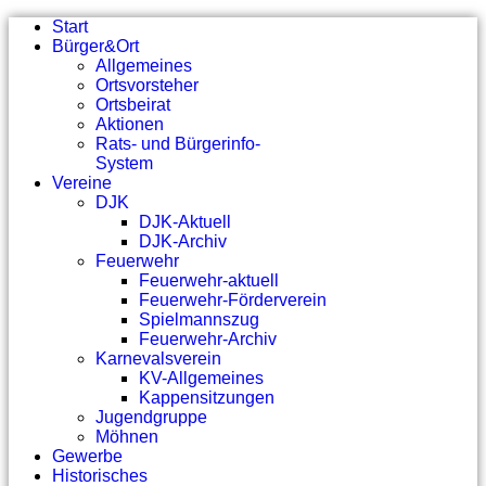
Start
Bürger&Ort
Allgemeines
Ortsvorsteher
Ortsbeirat
Aktionen
Rats- und Bürgerinfo-
System
Vereine
DJK
DJK-Aktuell
DJK-Archiv
Feuerwehr
Feuerwehr-aktuell
Feuerwehr-Förderverein
Spielmannszug
Feuerwehr-Archiv
Karnevalsverein
KV-Allgemeines
Kappensitzungen
Jugendgruppe
Möhnen
Gewerbe
Historisches