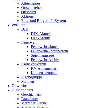
Allgemeines
Ortsvorsteher
Ortsbeirat
Aktionen
Rats- und Bürgerinfo-System
Vereine
DJK
DJK-Aktuell
DJK-Archiv
Feuerwehr
Feuerwehr-aktuell
Feuerwehr-Förderverein
Spielmannszug
Feuerwehr-Archiv
Karnevalsverein
KV-Allgemeines
Kappensitzungen
Jugendgruppe
Möhnen
Gewerbe
Historisches
Geschichte(n)
Brauchtum
Matzener Kirche
Matzener Kreuze