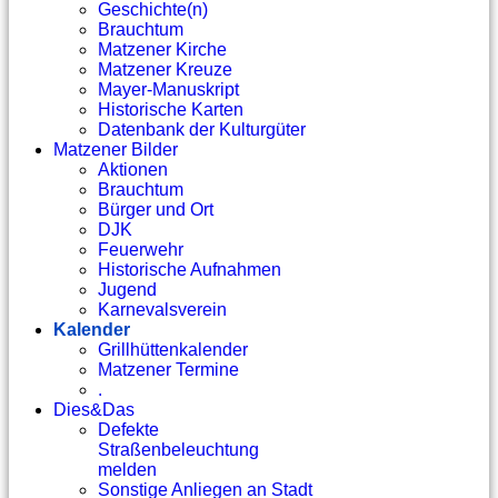
Geschichte(n)
Brauchtum
Matzener Kirche
Matzener Kreuze
Mayer-Manuskript
Historische Karten
Datenbank der Kulturgüter
Matzener Bilder
Aktionen
Brauchtum
Bürger und Ort
DJK
Feuerwehr
Historische Aufnahmen
Jugend
Karnevalsverein
Kalender
Grillhüttenkalender
Matzener Termine
.
Dies&Das
Defekte
Straßenbeleuchtung
melden
Sonstige Anliegen an Stadt