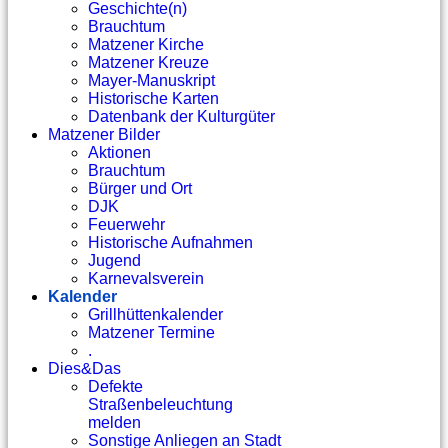
Geschichte(n)
Brauchtum
Matzener Kirche
Matzener Kreuze
Mayer-Manuskript
Historische Karten
Datenbank der Kulturgüter
Matzener Bilder
Aktionen
Brauchtum
Bürger und Ort
DJK
Feuerwehr
Historische Aufnahmen
Jugend
Karnevalsverein
Kalender
Grillhüttenkalender
Matzener Termine
.
Dies&Das
Defekte
Straßenbeleuchtung
melden
Sonstige Anliegen an Stadt