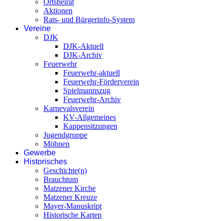
Ortsbeirat
Aktionen
Rats- und Bürgerinfo-System
Vereine
DJK
DJK-Aktuell
DJK-Archiv
Feuerwehr
Feuerwehr-aktuell
Feuerwehr-Förderverein
Spielmannszug
Feuerwehr-Archiv
Karnevalsverein
KV-Allgemeines
Kappensitzungen
Jugendgruppe
Möhnen
Gewerbe
Historisches
Geschichte(n)
Brauchtum
Matzener Kirche
Matzener Kreuze
Mayer-Manuskript
Historische Karten