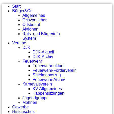
Start
Bürger&Ort
Allgemeines
Ortsvorsteher
Ortsbeirat
Aktionen
Rats- und Bürgerinfo-
System
Vereine
DJK
DJK-Aktuell
DJK-Archiv
Feuerwehr
Feuerwehr-aktuell
Feuerwehr-Förderverein
Spielmannszug
Feuerwehr-Archiv
Karnevalsverein
KV-Allgemeines
Kappensitzungen
Jugendgruppe
Möhnen
Gewerbe
Historisches