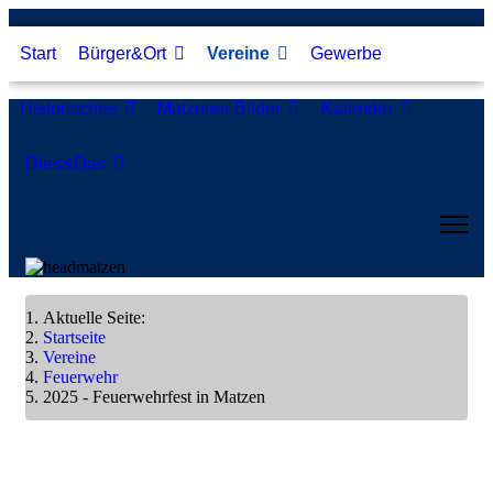
Start
Bürger&Ort
Vereine
Gewerbe
Historisches
Matzener Bilder
Kalender
Dies&Das
Aktuelle Seite:
Startseite
Vereine
Feuerwehr
2025 - Feuerwehrfest in Matzen