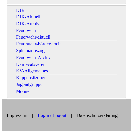
DJK
DJK-Aktuell
DJK-Archiv
Feuerwehr
Feuerwehr-aktuell
Feuerwehr-Förderverein
Spielmannszug
Feuerwehr-Archiv
Karnevalsverein
KV-Allgemeines
Kappensitzungen
Jugendgruppe
Möhnen
Impressum
|
Login / Logout
|
Datenschutzerklärung