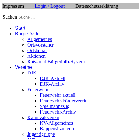
Impressum
|
Login / Logout
|
Datenschutzerklärung
Suchen
Start
Bürger&Ort
Allgemeines
Ortsvorsteher
Ortsbeirat
Aktionen
Rats- und Bürgerinfo-System
Vereine
DJK
DJK-Aktuell
DJK-Archiv
Feuerwehr
Feuerwehr-aktuell
Feuerwehr-Förderverein
Spielmannszug
Feuerwehr-Archiv
Karnevalsverein
KV-Allgemeines
Kappensitzungen
Jugendgruppe