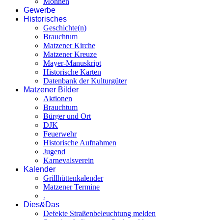
Möhnen
Gewerbe
Historisches
Geschichte(n)
Brauchtum
Matzener Kirche
Matzener Kreuze
Mayer-Manuskript
Historische Karten
Datenbank der Kulturgüter
Matzener Bilder
Aktionen
Brauchtum
Bürger und Ort
DJK
Feuerwehr
Historische Aufnahmen
Jugend
Karnevalsverein
Kalender
Grillhüttenkalender
Matzener Termine
.
Dies&Das
Defekte Straßenbeleuchtung melden