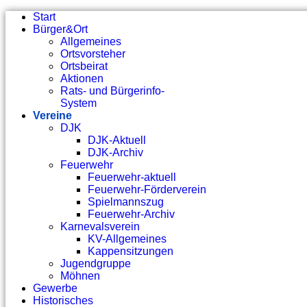
Start
Bürger&Ort
Allgemeines
Ortsvorsteher
Ortsbeirat
Aktionen
Rats- und Bürgerinfo-
System
Vereine
DJK
DJK-Aktuell
DJK-Archiv
Feuerwehr
Feuerwehr-aktuell
Feuerwehr-Förderverein
Spielmannszug
Feuerwehr-Archiv
Karnevalsverein
KV-Allgemeines
Kappensitzungen
Jugendgruppe
Möhnen
Gewerbe
Historisches