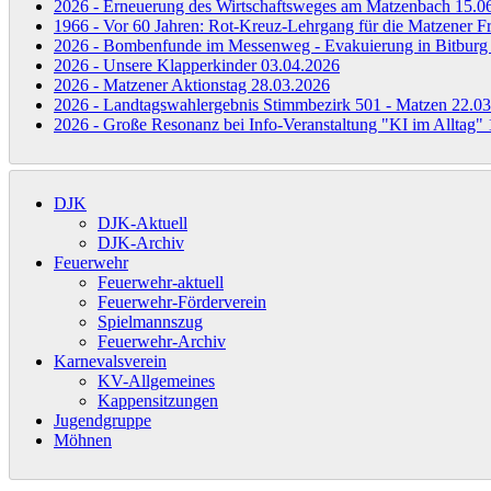
2026 - Erneuerung des Wirtschaftsweges am Matzenbach
15.0
1966 - Vor 60 Jahren: Rot-Kreuz-Lehrgang für die Matzener 
2026 - Bombenfunde im Messenweg - Evakuierung in Bitbur
2026 - Unsere Klapperkinder
03.04.2026
2026 - Matzener Aktionstag
28.03.2026
2026 - Landtagswahlergebnis Stimmbezirk 501 - Matzen
22.03
2026 - Große Resonanz bei Info-Veranstaltung "KI im Alltag"
DJK
DJK-Aktuell
DJK-Archiv
Feuerwehr
Feuerwehr-aktuell
Feuerwehr-Förderverein
Spielmannszug
Feuerwehr-Archiv
Karnevalsverein
KV-Allgemeines
Kappensitzungen
Jugendgruppe
Möhnen