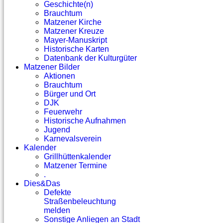
Geschichte(n)
Brauchtum
Matzener Kirche
Matzener Kreuze
Mayer-Manuskript
Historische Karten
Datenbank der Kulturgüter
Matzener Bilder
Aktionen
Brauchtum
Bürger und Ort
DJK
Feuerwehr
Historische Aufnahmen
Jugend
Karnevalsverein
Kalender
Grillhüttenkalender
Matzener Termine
.
Dies&Das
Defekte
Straßenbeleuchtung
melden
Sonstige Anliegen an Stadt