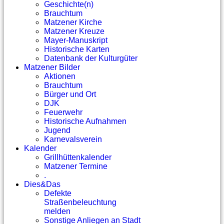
Geschichte(n)
Brauchtum
Matzener Kirche
Matzener Kreuze
Mayer-Manuskript
Historische Karten
Datenbank der Kulturgüter
Matzener Bilder
Aktionen
Brauchtum
Bürger und Ort
DJK
Feuerwehr
Historische Aufnahmen
Jugend
Karnevalsverein
Kalender
Grillhüttenkalender
Matzener Termine
.
Dies&Das
Defekte
Straßenbeleuchtung
melden
Sonstige Anliegen an Stadt