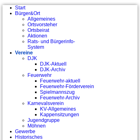
Start
Bürger&Ort
Allgemeines
Ortsvorsteher
Ortsbeirat
Aktionen
Rats- und Bürgerinfo-
System
Vereine
DJK
DJK-Aktuell
DJK-Archiv
Feuerwehr
Feuerwehr-aktuell
Feuerwehr-Förderverein
Spielmannszug
Feuerwehr-Archiv
Karnevalsverein
KV-Allgemeines
Kappensitzungen
Jugendgruppe
Möhnen
Gewerbe
Historisches