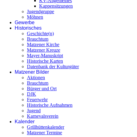
KV-Allgemeines
Kappensitzungen
Jugendgruppe
Möhnen
Gewerbe
Historisches
Geschichte(n)
Brauchtum
Matzener Kirche
Matzener Kreuze
Mayer-Manuskript
Historische Karten
Datenbank der Kulturgüter
Matzener Bilder
Aktionen
Brauchtum
Bürger und Ort
DJK
Feuerwehr
Historische Aufnahmen
Jugend
Karnevalsverein
Kalender
Grillhüttenkalender
Matzener Termine