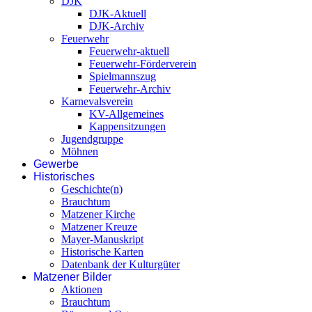
DJK
DJK-Aktuell
DJK-Archiv
Feuerwehr
Feuerwehr-aktuell
Feuerwehr-Förderverein
Spielmannszug
Feuerwehr-Archiv
Karnevalsverein
KV-Allgemeines
Kappensitzungen
Jugendgruppe
Möhnen
Gewerbe
Historisches
Geschichte(n)
Brauchtum
Matzener Kirche
Matzener Kreuze
Mayer-Manuskript
Historische Karten
Datenbank der Kulturgüter
Matzener Bilder
Aktionen
Brauchtum