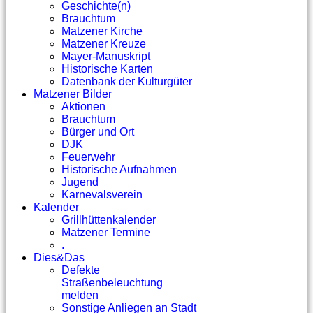
Geschichte(n)
Brauchtum
Matzener Kirche
Matzener Kreuze
Mayer-Manuskript
Historische Karten
Datenbank der Kulturgüter
Matzener Bilder
Aktionen
Brauchtum
Bürger und Ort
DJK
Feuerwehr
Historische Aufnahmen
Jugend
Karnevalsverein
Kalender
Grillhüttenkalender
Matzener Termine
.
Dies&Das
Defekte
Straßenbeleuchtung
melden
Sonstige Anliegen an Stadt