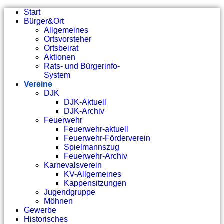
Start
Bürger&Ort
Allgemeines
Ortsvorsteher
Ortsbeirat
Aktionen
Rats- und Bürgerinfo-
System
Vereine
DJK
DJK-Aktuell
DJK-Archiv
Feuerwehr
Feuerwehr-aktuell
Feuerwehr-Förderverein
Spielmannszug
Feuerwehr-Archiv
Karnevalsverein
KV-Allgemeines
Kappensitzungen
Jugendgruppe
Möhnen
Gewerbe
Historisches