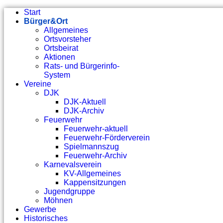
Start
Bürger&Ort
Allgemeines
Ortsvorsteher
Ortsbeirat
Aktionen
Rats- und Bürgerinfo-
System
Vereine
DJK
DJK-Aktuell
DJK-Archiv
Feuerwehr
Feuerwehr-aktuell
Feuerwehr-Förderverein
Spielmannszug
Feuerwehr-Archiv
Karnevalsverein
KV-Allgemeines
Kappensitzungen
Jugendgruppe
Möhnen
Gewerbe
Historisches