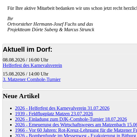
Für Ihre aktive Mitarbeit bedanken wir uns schon jetzt recht herzlic
Ihr
Ortvorsteher Hermann-Josef Fuchs und das
Projektteam Dörte Suberg & Marcus Strunck
Aktuell im Dorf:
08.08.2026
/
16:00 Uhr
Helferfest des Karnevalsverein
15.08.2026
/
14:00 Uhr
3. Matzener Cornhole-Turnier
Neue Artikel
2026 - Helferfest des Karnevalverein
31.07.2026
1939 - Feldflugplatz Matzen
23.07.2026
2026 - Einladung zum DJK-Cornhole-Turnier
18.07.2026
2026 - Erneuerung des Wirtschaftsweges am Matzenbach
15.0
1966 - Vor 60 Jahren: Rot-Kreuz-Lehrgang für die Matzener 
2026 - Bombenfunde im Messenweg - Evakuierung in Bitbur