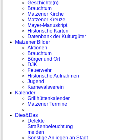
Geschichte(n)
Brauchtum
Matzener Kirche
Matzener Kreuze
Mayer-Manuskript
Historische Karten
Datenbank der Kulturgüter
Matzener Bilder
Aktionen
Brauchtum
Bürger und Ort
DJK
Feuerwehr
Historische Aufnahmen
Jugend
Karnevalsverein
Kalender
Grillhüttenkalender
Matzener Termine
.
Dies&Das
Defekte
Straßenbeleuchtung
melden
Sonstige Anliegen an Stadt