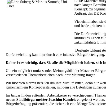
Liebe Matzener Bürg
nach langen Bemühung
Konzept) zu beginnen
Auftrag, das DE-Konz
Vielleicht haben sie
und beide arbeiten 
Die Dorfentwicklungs
kulturelles Leben zu
zukunftsfähige Entwi
Dorfentwicklung steh
Dorfentwicklung kann nur durch eine intensive Bürgerbeteiligung,
Daher ist es wichtig, dass Sie alle die Möglichkeit haben, sic
Um ein möglichst umfassendes Meinungsbild der Matzener Bürger z
verschiedenen Themenbereichen nach ihrer Meinung fragen.
Wir möchten hiermit herzlich um Ihre Mithilfe bitten, denn nur w
gemeinsam ein Konzept erstellen, mit dem alle Beteiligten zufriede
Im Januar finden außerdem Arbeitskreise zu verschiedenen Themen 
neuen Stadtbürgermeister Joachim Kandels
eingeleitet werden.
Bürgerbefragung präsentiert, die sicherlich eine Menge Diskussions