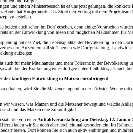
erinnen und Bürger,
en und einem Ministerbesuch ist es uns jetzt gelungen, die konkrete
. Heute hat Bürgermeister Dr. Streit den Vertrag mit dem Projektteam 
ept zu erstellen.
 die beiden auch schon im Dorf gesehen, denn einige Vorarbeiten wurde
bereits an der Entwicklung von Ideen und möglichen Maßnahmen für Ma
planung hat das Ziel, die Lebensqualität der Bevölkerung in den Dör
 verbessern. Außerdem soll sie Themen wie Dorfgestaltung, Landwirtsch
cklung aufzeigen.
t auch für mehr Miteinander und mehr Toleranz in der Bevölkerung un
 sowohl bei der Erarbeitung eines dorfgerechten Leitbildes, als auch 
h bei der künftigen Entwicklung in Matzen einzubringen!
u erhalten, wird Sie die Matzener Jugend in der nächsten Woche mit
enn wir wissen, was Matzen und die Matzener bewegt und welche Anlieg
n sind und das Matzen eine Zukunft gibt!
statt, die von einer
Auftaktveranstaltung am Dienstag, 12. Januar
 Hierzu laden wir Sie noch aber noch einmal gesondert ein. Im Rahmen d
bedarf bieten. Dort können Sie sich auch aktiv einbringen und mitarbei