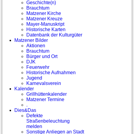
Geschichte(n)
Brauchtum
Matzener Kirche
Matzener Kreuze
Mayer-Manuskript
Historische Karten
Datenbank der Kulturgüter
Matzener Bilder
Aktionen
Brauchtum
Bürger und Ort
DJK
Feuerwehr
Historische Aufnahmen
Jugend
Karnevalsverein
Kalender
Grillhüttenkalender
Matzener Termine
.
Dies&Das
Defekte
Straßenbeleuchtung
melden
Sonstige Anliegen an Stadt