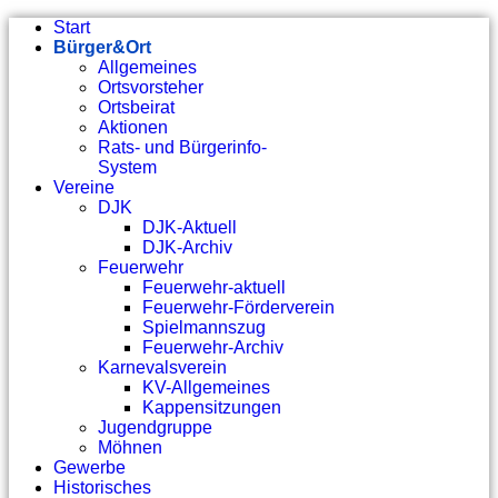
Start
Bürger&Ort
Allgemeines
Ortsvorsteher
Ortsbeirat
Aktionen
Rats- und Bürgerinfo-
System
Vereine
DJK
DJK-Aktuell
DJK-Archiv
Feuerwehr
Feuerwehr-aktuell
Feuerwehr-Förderverein
Spielmannszug
Feuerwehr-Archiv
Karnevalsverein
KV-Allgemeines
Kappensitzungen
Jugendgruppe
Möhnen
Gewerbe
Historisches